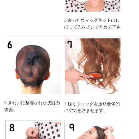
5.余ったウィッグネットはし
ぼって先をピンでとめて下さ
い。
6.きれいに整理された状態の
7.軽くウィッグを振り全体的
後姿。
に空気を含ませます。