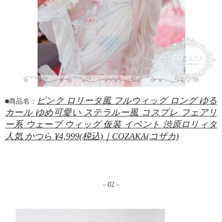
ピンク ロリータ風 フルウィッグ ロング ゆる
■商品名：
カール ゆめ可愛い ステラルー風 コスプレ フェアリ
ー系 ウェーブ ウィッグ 仮装 イベント 渋原ロリィタ
人気 かつら ¥4,999(税込)｜COZAKA(コザカ)
- 02 -