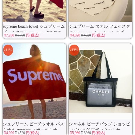
supreme beach towel シュプリーム
シュプリーム タオル フェイスタ
ビーチタオル supreme バスタオ
オル supreme カーミット スポ...
¥7,260
¥ 7760
円(税込)
¥4,020
¥ 4520
円(税込)
ル...
-11%
-13%
シュプリーム ビーチタオル バス
シャネル ビーチバッグ ショッピ
タオル supreme スポーツタオ...
ングバッグ 可愛いネットサ...
¥4,020
¥ 4520
円(税込)
¥5,960
¥ 6860
円(税込)