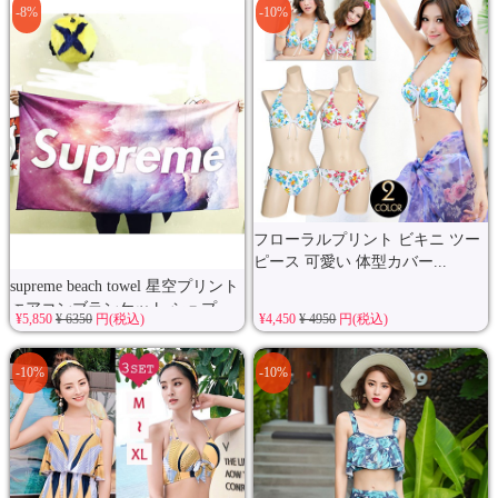
-8%
-10%
フローラルプリント ビキニ ツー
ピース 可愛い 体型カバー...
supreme beach towel 星空プリント
エアコンブランケット シュプ
¥5,850
¥ 6350
円(税込)
¥4,450
¥ 4950
円(税込)
リ...
-10%
-10%