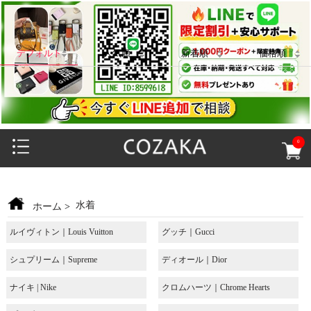
デフォルト
人気順
新着順
価格順
0
水着
ホーム
>
ルイヴィトン｜Louis Vuitton
グッチ｜Gucci
シュプリーム｜Supreme
ディオール｜Dior
ナイキ | Nike
クロムハーツ｜Chrome Hearts