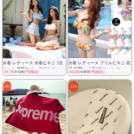
水着 レディース 水着ビキニ 3点
水着 レディース フリルビキニ 花
セット 体型カバー フリルビ...
柄 可愛い 上下2点セット セ...
¥4,730
¥ 5230
円(税込)
¥4,450
¥ 4950
円(税込)
-6%
-11%