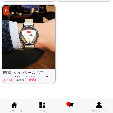
-1%
腕時計 シュプリーム ペア用
supreme 時計 プレゼント ブラッ
¥37,180
¥ 37680
円(税込)
ク...
0
トップページ
カテゴリ
カート
マイページ