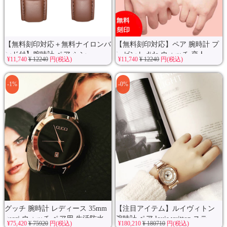
【無料刻印対応＋無料ナイロンバ
【無料刻印対応】ペア 腕時計 プ
ンド付】腕時計 ペア シン...
レゼント dido ウォッチ 恋人...
¥11,740
¥ 12240
円(税込)
¥11,740
¥ 12240
円(税込)
-1%
-0%
グッチ 腕時計 レディース 35mm
【注目アイテム】ルイヴィトン
gucci ウォッチ ペア用 生活防水...
腕時計 ペア louis vuitton ステ...
¥75,420
¥ 75920
円(税込)
¥180,210
¥ 180710
円(税込)