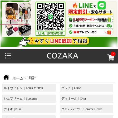
デフォルト
人気順
新着順
価格順
0
時計
ホーム
>
ルイヴィトン｜Louis Vuitton
グッチ｜Gucci
シュプリーム｜Supreme
ディオール｜Dior
ナイキ | Nike
クロムハーツ｜Chrome Hearts