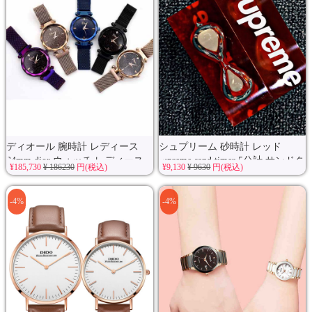
ディオール 腕時計 レディース
シュプリーム 砂時計 レッド
34mm dior ウォッチ レディース...
supreme sand timer 5分計 サンドタ
¥185,730
¥ 186230
円(税込)
¥9,130
¥ 9630
円(税込)
イ...
-4%
-4%