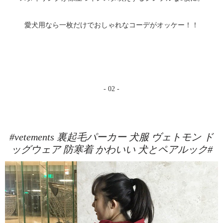
愛犬用なら一枚だけでおしゃれなコーデがオッケー！！
- 02 -
#vetements 裏起毛パーカー 犬服 ヴェトモン ド
ッグウェア 防寒着 かわいい 犬とペアルック#