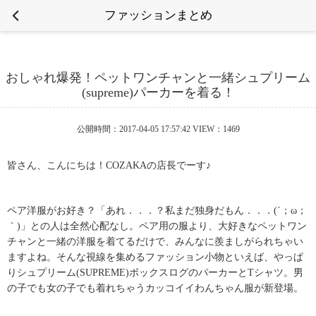
ファッションまとめ
おしゃれ爆発！ペットワンチャンと一緒シュプリーム
(supreme)パーカーを着る！
公開時間：2017-04-05 17:57:42 VIEW：1469
皆さん、こんにちは！COZAKAの店長でーす♪
ペア洋服がお好き？「あれ．．．？私まだ独身だもん．．．(´；ω；
｀)」との人は全然心配なし。ペア用の服より、大好きなペットワン
チャンと一緒の洋服を着てるだけで、みんなに羨ましがられちゃい
ますよね。そんな視線を集めるファッション小物といえば、やっぱ
り
シュプリーム(SUPREME)ボックスログのパーカーとTシャツ
。男
の子でも女の子でも着れちゃうカッコイイわんちゃん服が新登場。