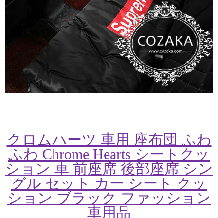
クロムハーツ 車用 座布団 ふわ
ふわ Chrome Hearts シートクッ
ション 車 前座席 後部座席 シン
グル セット カー シート クッ
ション ブラック ファッション
車用品