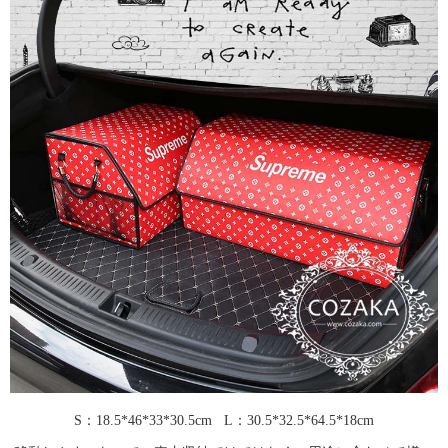
S：18.5*46*33*30.5cm L：30.5*32.5*64.5*18cm