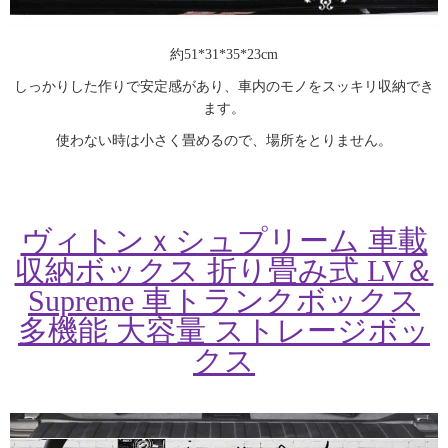
約51*31*35*23cm
しっかりした作りで安定感があり、車内のモノをスッキリ収納でき
ます。
使わない時は小さく畳めるので、場所をとりません。
ヴィトンｘシュプリーム 車載
収納ボックス 折り畳み式 LV＆
Supreme 車トランクボックス
多機能 大容量 ストレージボッ
クス