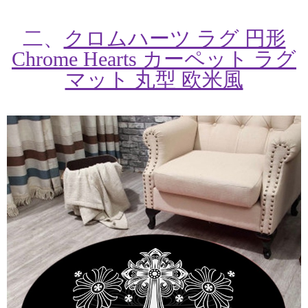
二、
クロムハーツ ラグ 円形
Chrome Hearts カーペット ラグ
マット 丸型 欧米風