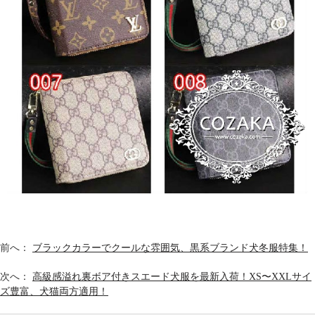
前へ：
ブラックカラーでクールな雰囲気、黒系ブランド犬冬服特集！
次へ：
高級感溢れ裏ボア付きスエード犬服を最新入荷！XS〜XXLサイ
ズ豊富、犬猫両方適用！