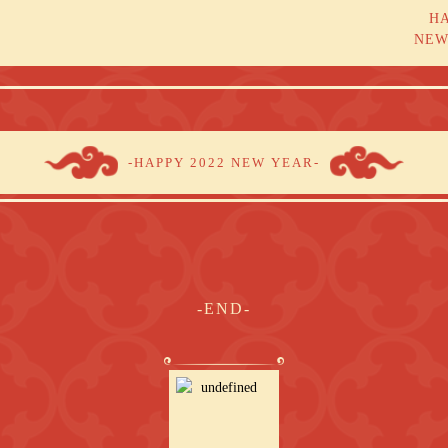
H
NEW
-HAPPY 2022 NEW YEAR-
-END-