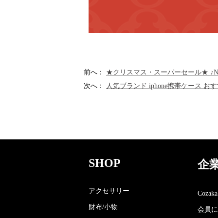
前へ：
★クリスマス・スーパーセール★ ♪NE
次へ：
人気ブランド iphone携帯ケース お
SHOP
企
アクセサリー
Coza
財布/小物
会員に