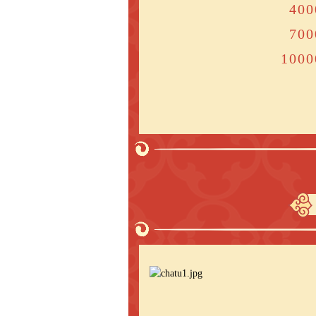
4
7
10