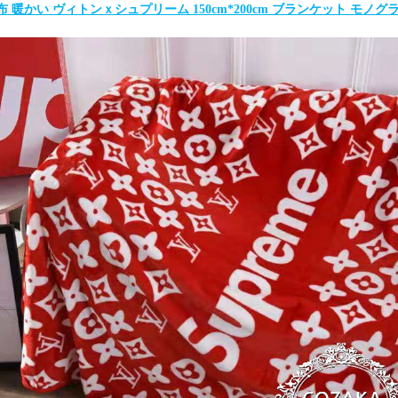
me 毛布 暖かい ヴィトンｘシュプリーム 150cm*200cm ブランケット モノグ