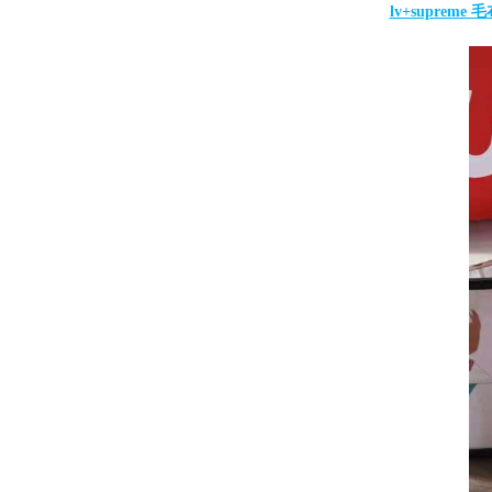
lv+supre