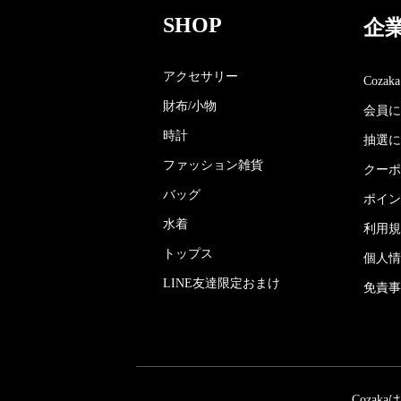
SHOP
企
アクセサリー
Coza
財布/小物
会員に
時計
抽選に
ファッション雑貨
クーポ
バッグ
ポイン
水着
利用規
トップス
個人情
LINE友達限定おまけ
免責事
Coza