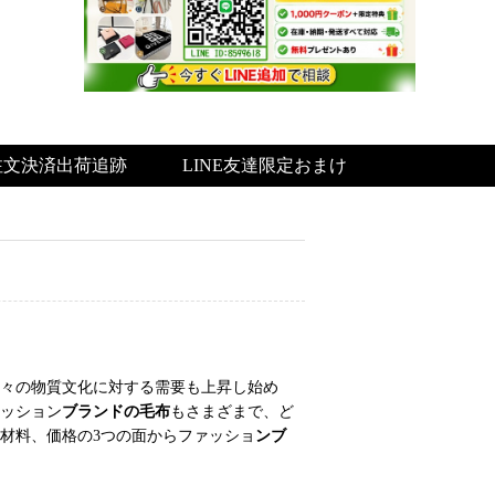
注文決済出荷追跡
LINE友達限定おまけ
々の物質文化に対する需要も上昇し始め
ッション
ブランドの毛布
もさまざまで、ど
材料、価格の3つの面からファッショ
ンブ