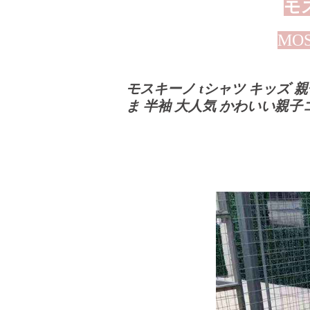
モ
MOS
モスキーノ tシャツ キッズ 親
ま 半袖 大人気 かわいい親子コーデ