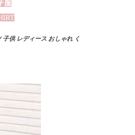
子服
HIRT
ツ 子供 レディース おしゃれ く