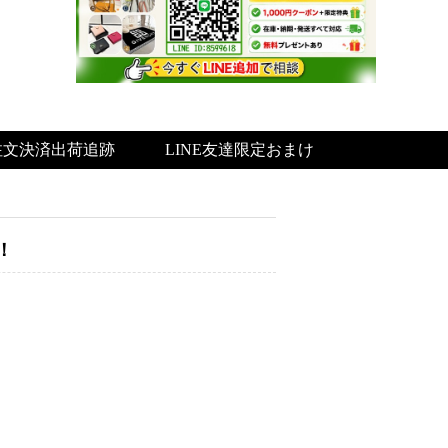
注文決済出荷追跡
LINE友達限定おまけ
！