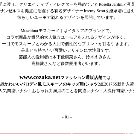
間に渡り、クリエイティブディレクターを務めていたRosella Jardiniが
サンゼルスを拠点に活躍する有名デザイナーJeremy Scottを継承者に迎
彼らしいユーモア溢れるデザインを展開しています。
Moschino(モスキーノ ) はイタリアのブランドで、
コラボ商品が爆発的大人気☆ユーモアあふれるデザインが多く、
一目でモスキーノとわかる大胆で個性的なプリントが目を引きます。
是非とも持ちたい可愛いデザインに大注目です。
芸能人の愛用者は木下優樹菜さん、鈴木えみさん、
高橋愛さんなど多数愛用者がいます。
www.cozaka.net
ファッション通販店舗
では、
超
かわいいパロディ風モスキーノのキッズ用tシャツ
2点2017SS新作入
人気間違いナシ！おしゃれ力満点のことを間違いナシ！大流行間違いナ
- 01 -