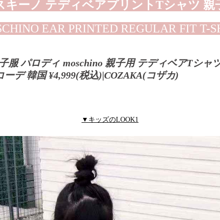
スキーノ テディベアプリントTシャツ 親
CHINO EAR PRINTED REGULAR FIT T-S
子服 パロディ moschino 親子用 テディベアTシャ
 韓国 ¥4,999(税込)|COZAKA(コザカ)
▼キッズのLOOK1