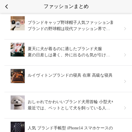
ファッションまとめ
ブランドキャップ野球帽子人気ファッション新作のブラ
ブランドの野球帽は現代ファッション界では欠かせない一部であり、多くの人の日常生活の必需品となっている。これらの近代的な野球帽は外観的には似ているかもしれないが、有名ブランドが製造し、独特のデザインと製造技術を持ち、その品質、スタイル、耐久性は他の野球帽とは比べ物にならないほど独特なブランドの野球帽がいくつかある。
夏天に犬が着るのに適したブランド犬服
夏の日差しは暑く、外に出るのも気が引ける時期ですが、犬にとっても同じです。夏の気候に合った服装を選ぶことで、犬が快適に過ごせるようになります。そこで、夏に犬が着るのに適したブランド犬服について考えてみましょう。
ルイヴィトンブランドの寝具 在庫 高級な寝具セット 超
おしゃれでかわいいブランド犬用首輪 小型犬や大型犬
最近では、ペットとして犬を飼っている人も多く、街でも多くの犬連れを見かけます。 また、犬を飼ってみたいと憧れを抱いている人も多いことでしょう。 そこでこの記事では、犬を既に飼っている人はもちろん、これから犬を飼う人におすすめの犬用首輪について特集。 首輪は、犬を連れての散歩やお出かけに欠かせませんが、その種類の多さにどれを選べばよいか迷ってしまう人も多いはず。 首輪を選ぶ際に気をつけたいポイントや、小型犬、中型犬、大型犬にあうおすすめの首輪を紹介します。
人気 ブランド手帳型 iPhone14 スマホケースの魅力