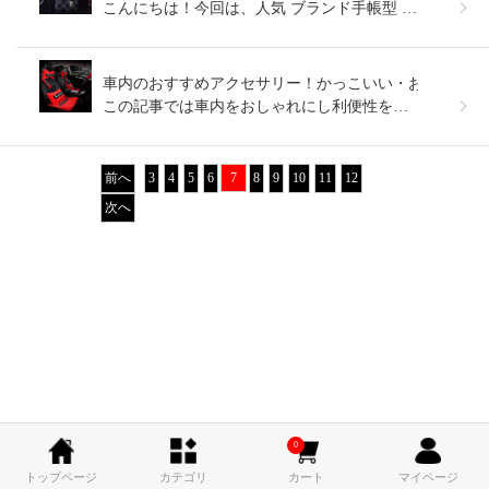
こんにちは！今回は、人気 ブランド手帳型 iPhone14 スマホケースについてお話ししたいと思います。
車内のおすすめアクセサリー！かっこいい・おしゃれな
この記事では車内をおしゃれにし利便性を高めてくれる車のアクセサリーについて紹介しています。車のアクセサリーは様々な種類があるので、シーンに合わせて必要なものを見極めなければいけません。かっこいいものなどシーンごとにおすすめ製品をお伝えします！
前へ
3
4
5
6
7
8
9
10
11
12
次へ
0
トップページ
カテゴリ
カート
マイページ