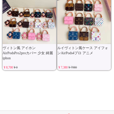
ヴィトン風 アイホン
ルイヴィトン風ケース アイフォ
AirPodsPro2proカバー 少女 綺麗
ンAirPods4プロ アニメ
iphon
¥ 8,700
¥ 0
¥ 7,380
¥ 7980