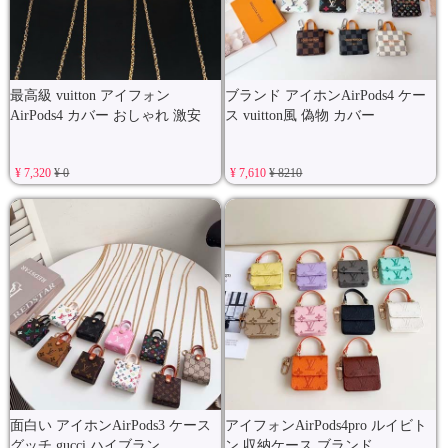
最高級 vuitton アイフォン
ブランド アイホンAirPods4 ケー
AirPods4 カバー おしゃれ 激安
ス vuitton風 偽物 カバー
¥ 7,320
¥ 0
¥ 7,610
¥ 8210
面白い アイホンAirPods3 ケース
アイフォンAirPods4pro ルイビト
グッチ gucci ハイブラン
ン 収納ケース ブランド