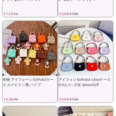
¥ 7,570
¥ 0
¥ 6,690
¥ 7290
本物 アイフォーンAirPods3ケー
アイフォンAirPods4 celineケース
ス ルイビトン風 ハイブ
かわいい 少女 iphoneAirP
¥ 8,560
¥ 0
¥ 6,930
¥ 7530