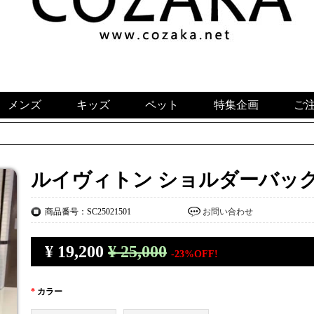
メンズ
キッズ
ペット
特集企画
ご
ルイヴィトン ショルダーバッグ
商品番号：SC25021501
お問い合わせ
¥
19,200
¥ 25,000
-23%OFF!
*
カラー