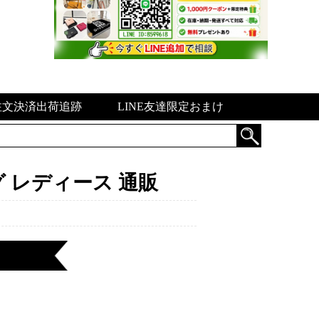
注文決済出荷追跡
LINE友達限定おまけ
 レディース 通販