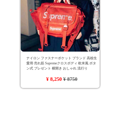
ナイロン ファスナーポケット ブランド 高校生
愛用 売れ筋 Supremeクロスボディ 欧米風 ボタ
ン式 プレゼント 横開き おしゃれ 流行り
supreme ウェストポーチ ロゴ付き インナーポ
¥ 8,250
¥ 8750
ケット