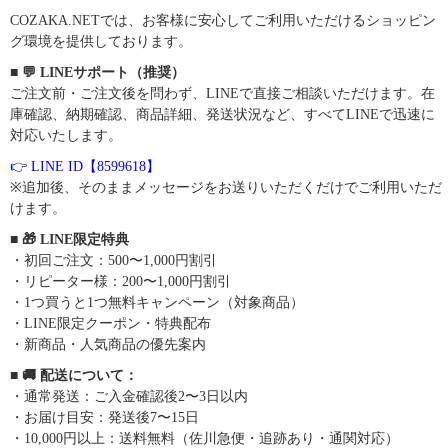
COZAKA.NETでは、お客様に安心してご利用いただけるショッピン
グ環境を提供しております。
■ 💬 LINEサポート（推奨）
ご注文前・ご注文後を問わず、LINEで直接ご相談いただけます。在
庫確認、納期確認、商品詳細、発送状況など、すべてLINEで迅速に
対応いたします。
👉 LINE ID【8599618】
※追加後、そのままメッセージをお送りいただくだけでご利用いただ
けます。
■ 🎁 LINE限定特典
・初回ご注文：500〜1,000円割引
・リピーター様：200〜1,000円割引
・1つ買うと1つ無料キャンペーン（対象商品）
・LINE限定クーポン・特典配布
・新商品・人気商品の優先案内
■ 🚚 配送について：
・通常発送：ご入金確認後2〜3日以内
・お届け目安：発送後7〜15日
・10,000円以上：送料無料（佐川急便・追跡あり・通関対応）