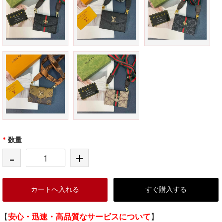
*
数量
-
+
カートへ入れる
すぐ購入する
【
安心・迅速・高品質なサービスについて
】