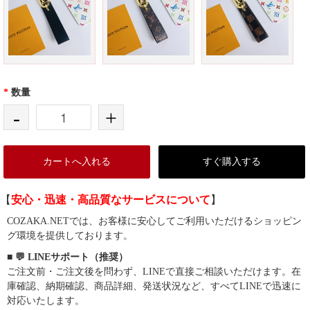
*
数量
-
+
カートへ入れる
すぐ購入する
【
安心・迅速・高品質なサービスについて
】
COZAKA.NETでは、お客様に安心してご利用いただけるショッピン
グ環境を提供しております。
■ 💬 LINEサポート（推奨）
ご注文前・ご注文後を問わず、LINEで直接ご相談いただけます。在
庫確認、納期確認、商品詳細、発送状況など、すべてLINEで迅速に
対応いたします。