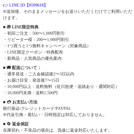
👉 LINE ID【8599618】
※追加後、そのままメッセージをお送りいただくだけでご利用いただ
けます。
■ 🎁 LINE限定特典
・初回ご注文：500〜1,000円割引
・リピーター様：200〜1,000円割引
・1つ買うと1つ無料キャンペーン（対象商品）
・LINE限定クーポン・特典配布
・新商品・人気商品の優先案内
■ 🚚 配送について：
・通常発送：ご入金確認後2〜3日以内
・お届け目安：発送後7〜15日
・10,000円以上：送料無料（佐川急便・追跡あり・通関対応）
・10,000円未満：送料1,500円
■ 💳 お支払い方法
銀行振込/クレジットカード/PAYPAL
※代金引換・着払い・日時指定は対応しておりません。
■ 🔄 返金保証
在庫切れ・不良品の場合は、迅速に返金対応いたします。