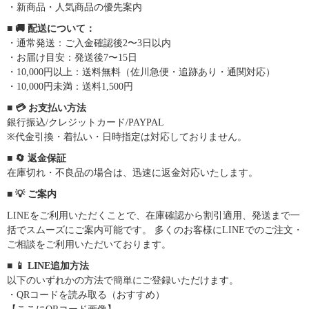
・新商品・人気商品の優先案内
■ 🚚 配送について：
・通常発送：ご入金確認後2〜3日以内
・お届け目安：発送後7〜15日
・10,000円以上：送料無料（佐川急便・追跡あり・通関対応）
・10,000円未満：送料1,500円
■ 💳 お支払い方法
銀行振込/クレジットカード/PAYPAL
※代金引換・着払い・日時指定は対応しておりません。
■ 🔄 返金保証
在庫切れ・不良品の場合は、迅速に返金対応いたします。
■ 💡 ご案内
LINEをご利用いただくことで、在庫確認から割引適用、発送まで一
括でスムーズにご案内可能です。 多くのお客様にLINEでのご注文・
ご相談をご利用いただいております。
■ 📱 LINE追加方法
以下のいずれかの方法で簡単にご登録いただけます。
・QRコードを読み取る（おすすめ）