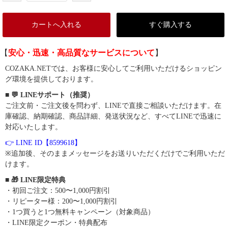
カートへ入れる
すぐ購入する
【
安心・迅速・高品質なサービスについて
】
COZAKA.NETでは、お客様に安心してご利用いただけるショッピン
グ環境を提供しております。
■ 💬 LINEサポート（推奨）
ご注文前・ご注文後を問わず、LINEで直接ご相談いただけます。在
庫確認、納期確認、商品詳細、発送状況など、すべてLINEで迅速に
対応いたします。
👉 LINE ID【8599618】
※追加後、そのままメッセージをお送りいただくだけでご利用いただ
けます。
■ 🎁 LINE限定特典
・初回ご注文：500〜1,000円割引
・リピーター様：200〜1,000円割引
・1つ買うと1つ無料キャンペーン（対象商品）
・LINE限定クーポン・特典配布