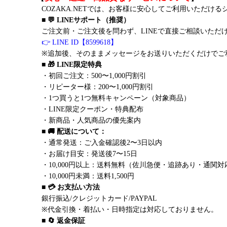
COZAKA.NETでは、お客様に安心してご利用いただけ
■ 💬 LINEサポート（推奨）
ご注文前・ご注文後を問わず、LINEで直接ご相談いただ
👉 LINE ID【8599618】
※追加後、そのままメッセージをお送りいただくだけでご
■ 🎁 LINE限定特典
・初回ご注文：500〜1,000円割引
・リピーター様：200〜1,000円割引
・1つ買うと1つ無料キャンペーン（対象商品）
・LINE限定クーポン・特典配布
・新商品・人気商品の優先案内
■ 🚚 配送について：
・通常発送：ご入金確認後2〜3日以内
・お届け目安：発送後7〜15日
・10,000円以上：送料無料（佐川急便・追跡あり・通関対
・10,000円未満：送料1,500円
■ 💳 お支払い方法
銀行振込/クレジットカード/PAYPAL
※代金引換・着払い・日時指定は対応しておりません。
■ 🔄 返金保証