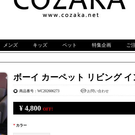
メンズ
キッズ
ペット
特集企画
ご
ボーイ カーペット リビング イ
商品番号：WC202606273
お問い合わせ
¥
4,800
OFF!
*
カラー