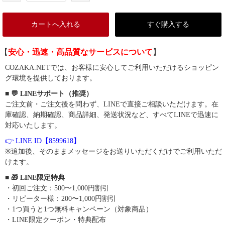
カートへ入れる
すぐ購入する
【
安心・迅速・高品質なサービスについて
】
COZAKA.NETでは、お客様に安心してご利用いただけるショッピン
グ環境を提供しております。
■ 💬 LINEサポート（推奨）
ご注文前・ご注文後を問わず、LINEで直接ご相談いただけます。在
庫確認、納期確認、商品詳細、発送状況など、すべてLINEで迅速に
対応いたします。
👉 LINE ID【8599618】
※追加後、そのままメッセージをお送りいただくだけでご利用いただ
けます。
■ 🎁 LINE限定特典
・初回ご注文：500〜1,000円割引
・リピーター様：200〜1,000円割引
・1つ買うと1つ無料キャンペーン（対象商品）
・LINE限定クーポン・特典配布