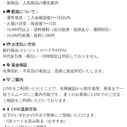
・新商品・人気商品の優先案内
■ 🚚 配送について：
・通常発送：ご入金確認後2〜3日以内
・お届け目安：発送後7〜15日
・10,000円以上：送料無料（佐川急便・追跡あり・通関対応）
・10,000円未満：送料1,500円
■ 💳 お支払い方法
銀行振込/クレジットカード/PAYPAL
※代金引換・着払い・日時指定は対応しておりません。
■ 🔄 返金保証
在庫切れ・不良品の場合は、迅速に返金対応いたします。
■ 💡 ご案内
LINEをご利用いただくことで、在庫確認から割引適用、発送まで一
括でスムーズにご案内可能です。 多くのお客様にLINEでのご注文・
ご相談をご利用いただいております。
■ 📱 LINE追加方法
以下のいずれかの方法で簡単にご登録いただけます。
・QRコードを読み取る（おすすめ）