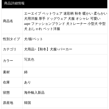
商品詳細情報
エーエイプ ペットウェア 迷彩柄 秋冬 暖かい 柔らかい
犬用洋服 厚手 ドッグウェア 犬服 オシャレ 可愛い
商品名
aape ファッションブランド 犬トレーナー 小型犬 中型
犬 おしゃれ ペット洋服
性別タイプ
犬/猫/ペット
カテゴリ
犬用品>【秋冬】犬服>パーカー
写真色
カラー
素材
綿
在庫
あり
状態
海外輸入新品
原産地
韓国