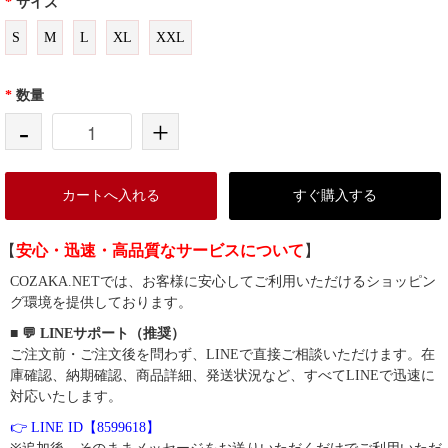
*
サイズ
S
M
L
XL
XXL
*
数量
-
+
カートへ入れる
すぐ購入する
【
安心・迅速・高品質なサービスについて
】
COZAKA.NETでは、お客様に安心してご利用いただけるショッピン
グ環境を提供しております。
■ 💬 LINEサポート（推奨）
ご注文前・ご注文後を問わず、LINEで直接ご相談いただけます。在
庫確認、納期確認、商品詳細、発送状況など、すべてLINEで迅速に
対応いたします。
👉 LINE ID【8599618】