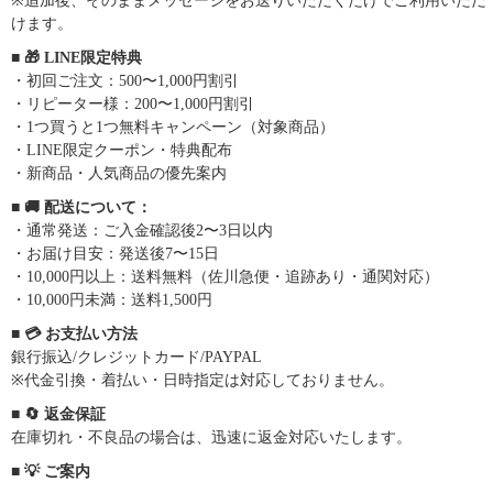
※追加後、そのままメッセージをお送りいただくだけでご利用いただ
けます。
■ 🎁 LINE限定特典
・初回ご注文：500〜1,000円割引
・リピーター様：200〜1,000円割引
・1つ買うと1つ無料キャンペーン（対象商品）
・LINE限定クーポン・特典配布
・新商品・人気商品の優先案内
■ 🚚 配送について：
・通常発送：ご入金確認後2〜3日以内
・お届け目安：発送後7〜15日
・10,000円以上：送料無料（佐川急便・追跡あり・通関対応）
・10,000円未満：送料1,500円
■ 💳 お支払い方法
銀行振込/クレジットカード/PAYPAL
※代金引換・着払い・日時指定は対応しておりません。
■ 🔄 返金保証
在庫切れ・不良品の場合は、迅速に返金対応いたします。
■ 💡 ご案内