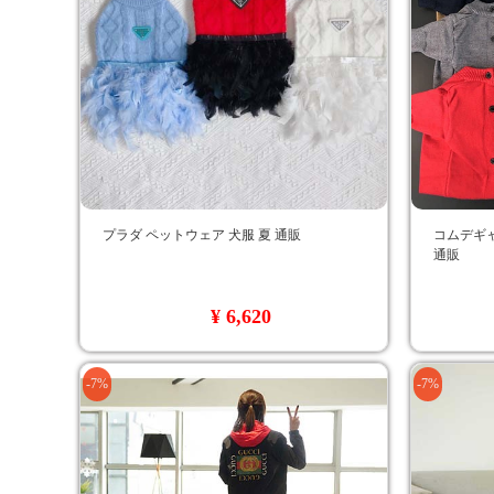
プラダ ペットウェア 犬服 夏 通販
コムデギャ
通販
¥ 6,620
-7%
-7%