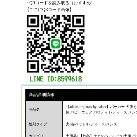
・QRコードを読み取る（おすすめ）
【ここにQRコード画像】
商品詳細情報
【adidas originals by palace】
商品名
気 パピーウェア パロディ レディース メン
性別タイプ
犬/猫/ペット/レディース/メンズ
カテゴリ
犬用品>【秋冬】犬とのペアルック/犬服 パ