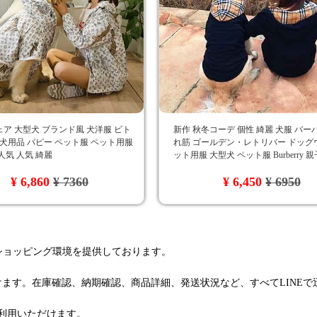
ア 大型犬 ブランド風 犬洋服 ビト
新作 秋冬コーデ 個性 綺麗 犬服 バー
 犬用品 パピー ペット服 ペット用服
れ筋 ゴールデン・レトリバー ドッグ
人気 人気 綺麗
ット用服 大型犬 ペット服 Burberry 
ク柄
¥ 6,860
¥ 7360
¥ 6,450
¥ 6950
るショッピング環境を提供しております。
けます。在庫確認、納期確認、商品詳細、発送状況など、すべてLINE
利用いただけます。