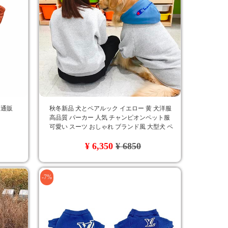
 通販
秋冬新品 犬とペアルック イエロー 黄 犬洋服
高品質 パーカー 人気 チャンピオンペット服
可愛い スーツ おしゃれ ブランド風 大型犬 ペ
ット用服 Champion ゴールデン・レトリバー 新
¥ 6,350
¥ 6850
登場
-7%