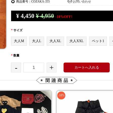
商品番号：COZAKA-355
お問い合わせ
¥
4,450
¥ 4,950
-10%OFF!
*
サイズ
大人M
大人L
大人XL
大人XXL
ペット1
*
数量
-
+
カートへ入れる
-18%