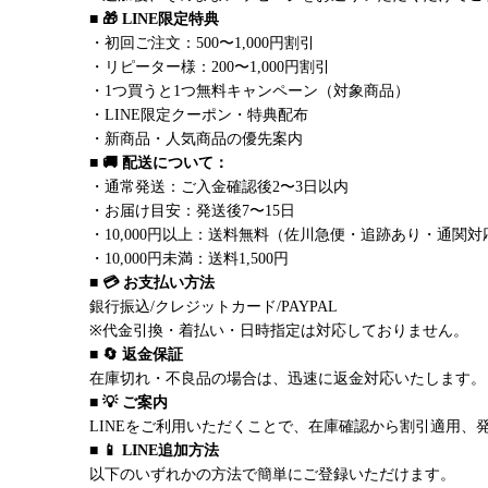
■ 🎁 LINE限定特典
・初回ご注文：500〜1,000円割引
・リピーター様：200〜1,000円割引
・1つ買うと1つ無料キャンペーン（対象商品）
・LINE限定クーポン・特典配布
・新商品・人気商品の優先案内
■ 🚚 配送について：
・通常発送：ご入金確認後2〜3日以内
・お届け目安：発送後7〜15日
・10,000円以上：送料無料（佐川急便・追跡あり・通関対
・10,000円未満：送料1,500円
■ 💳 お支払い方法
銀行振込/クレジットカード/PAYPAL
※代金引換・着払い・日時指定は対応しておりません。
■ 🔄 返金保証
在庫切れ・不良品の場合は、迅速に返金対応いたします。
■ 💡 ご案内
LINEをご利用いただくことで、在庫確認から割引適用、
■ 📱 LINE追加方法
以下のいずれかの方法で簡単にご登録いただけます。