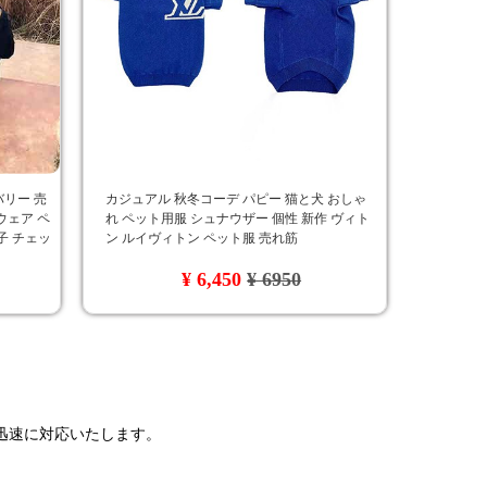
バリー 売
カジュアル 秋冬コーデ パピー 猫と犬 おしゃ
ウェア ペ
れ ペット用服 シュナウザー 個性 新作 ヴィト
親子 チェッ
ン ルイヴィトン ペット服 売れ筋
¥ 6,450
¥ 6950
で迅速に対応いたします。