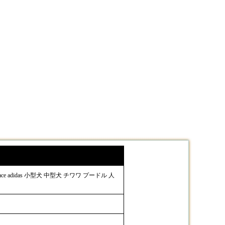
ce adidas 小型犬 中型犬 チワワ プードル 人