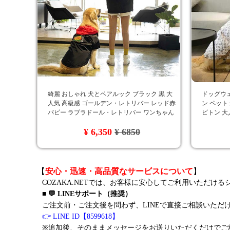
綺麗 おしゃれ 犬とペアルック ブラック 黒 大
ドッグウェ
人気 高級感 ゴールデン・レトリバー レッド赤
ン ペット
パピー ラブラドール・レトリバー ワンちゃん
ビトン 大
服 Gucci 大型犬 秋冬新品 パーカー ゴージャス
¥ 6,350
¥ 6850
専門店 通販 犬の服gucci
【
安心・迅速・高品質なサービスについて
】
COZAKA.NETでは、お客様に安心してご利用いただけ
■ 💬 LINEサポート（推奨）
ご注文前・ご注文後を問わず、LINEで直接ご相談いただ
👉 LINE ID【8599618】
※追加後、そのままメッセージをお送りいただくだけでご