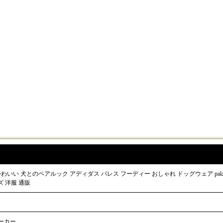
パーカー 犬服 かわいい 犬とのペアルック アディダス パレス フーディー おしゃれ ドッグウェア pala
ズ 洋服 通販
ーカー