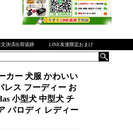
注文決済出荷追跡
LINE友達限定おまけ
ace】パーカー 犬服 かわいい
パレス フーディー お
idas 小型犬 中型犬 チ
ア パロディ レディー