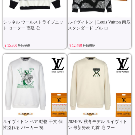
シャネル ウールストライプニッ
ルイヴィトン｜Louis Vuitton 南瓜
ト セーター 高級 公
スタンダード プル ロ
¥ 15,360
¥ 15860
¥ 12,480
¥ 12980
ルイヴィトン ペア 動物 干支 個
2024FW 秋冬モデル ルイヴィト
性溢れる パーカー 祝
ン 最新発表 丸首 毛 フー