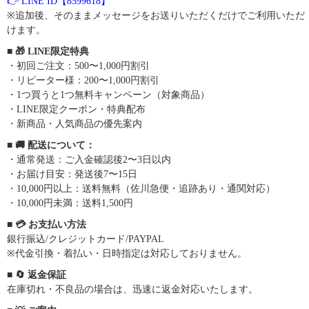
👉 LINE ID【8599618】
※追加後、そのままメッセージをお送りいただくだけでご利用いただ
けます。
■ 🎁 LINE限定特典
・初回ご注文：500〜1,000円割引
・リピーター様：200〜1,000円割引
・1つ買うと1つ無料キャンペーン（対象商品）
・LINE限定クーポン・特典配布
・新商品・人気商品の優先案内
■ 🚚 配送について：
・通常発送：ご入金確認後2〜3日以内
・お届け目安：発送後7〜15日
・10,000円以上：送料無料（佐川急便・追跡あり・通関対応）
・10,000円未満：送料1,500円
■ 💳 お支払い方法
銀行振込/クレジットカード/PAYPAL
※代金引換・着払い・日時指定は対応しておりません。
■ 🔄 返金保証
在庫切れ・不良品の場合は、迅速に返金対応いたします。