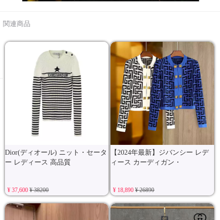
関連商品
Dior(ディオール) ニット・セータ
【2024年最新】ジバンシー レデ
ー レディース 高品質
ィース カーディガン・
¥ 37,600
¥ 38200
¥ 18,890
¥ 26890