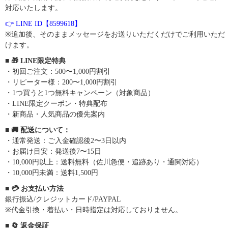
対応いたします。
👉 LINE ID【8599618】
※追加後、そのままメッセージをお送りいただくだけでご利用いただ
けます。
■ 🎁 LINE限定特典
・初回ご注文：500〜1,000円割引
・リピーター様：200〜1,000円割引
・1つ買うと1つ無料キャンペーン（対象商品）
・LINE限定クーポン・特典配布
・新商品・人気商品の優先案内
■ 🚚 配送について：
・通常発送：ご入金確認後2〜3日以内
・お届け目安：発送後7〜15日
・10,000円以上：送料無料（佐川急便・追跡あり・通関対応）
・10,000円未満：送料1,500円
■ 💳 お支払い方法
銀行振込/クレジットカード/PAYPAL
※代金引換・着払い・日時指定は対応しておりません。
■ 🔄 返金保証