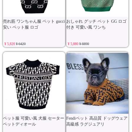
売れ筋 ワンちゃん服 ペット gucci
おしゃれ グッチ ペット GG ロゴ
安い ペット服 ロゴ
付き 可愛い風 ワンち
¥ 5,820
¥ 6420
¥ 5,880
¥ 8890
ペット服 可愛い風 犬服 セーター
Fendiペット 高品質 ドッグウェア
ペットディオール
高級感 ラグジュアリ