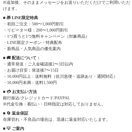
※追加後、そのままメッセージをお送りいただくだけでご利用いただ
けます。
■ 🎁 LINE限定特典
・初回ご注文：500〜1,000円割引
・リピーター様：200〜1,000円割引
・1つ買うと1つ無料キャンペーン（対象商品）
・LINE限定クーポン・特典配布
・新商品・人気商品の優先案内
■ 🚚 配送について：
・通常発送：ご入金確認後2〜3日以内
・お届け目安：発送後7〜15日
・10,000円以上：送料無料（佐川急便・追跡あり・通関対応）
・10,000円未満：送料1,500円
■ 💳 お支払い方法
銀行振込/クレジットカード/PAYPAL
※代金引換・着払い・日時指定は対応しておりません。
■ 🔄 返金保証
在庫切れ・不良品の場合は、迅速に返金対応いたします。
■ 💡 ご案内