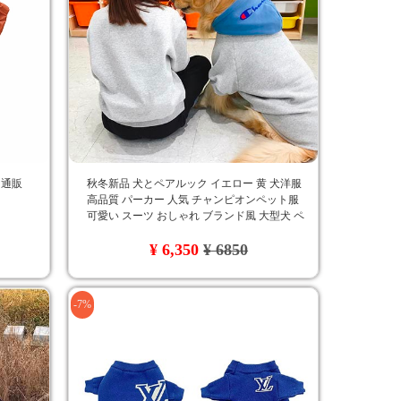
 通販
秋冬新品 犬とペアルック イエロー 黄 犬洋服
高品質 パーカー 人気 チャンピオンペット服
可愛い スーツ おしゃれ ブランド風 大型犬 ペ
ット用服 Champion ゴールデン・レトリバー 新
¥ 6,350
¥ 6850
登場
-7%