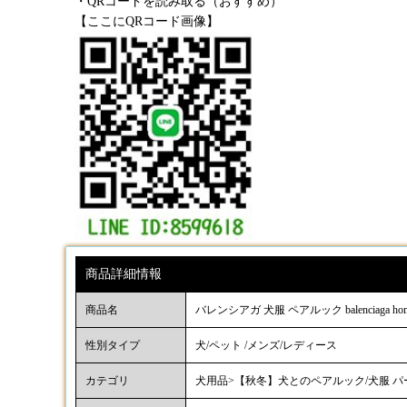
・QRコードを読み取る（おすすめ）
【ここにQRコード画像】
商品詳細情報
商品名
バレンシアガ 犬服 ペアルック balenciag
性別タイプ
犬/ペット /メンズ/レディース
カテゴリ
犬用品>【秋冬】犬とのペアルック/犬服 パ