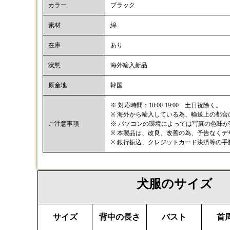
カラー
ブラック
素材
綿
在庫
あり
状態
海外輸入新品
原産地
韓国
※ 対応時間：10:00-19:00 土日祝除く。
※ 海外から輸入している為、輸送上の都
ご注意事項
※ パソコンの環境によっては写真の色味
※ 本製品は、改良、改善の為、予告なく
※ 銀行振込、クレジットカード決済等の
犬服のサイズ
サイズ
背中の長さ
バスト
首