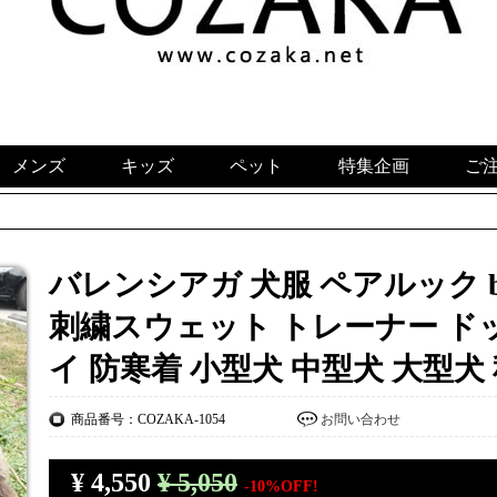
メンズ
キッズ
ペット
特集企画
ご
バレンシアガ 犬服 ペアルック bale
刺繍スウェット トレーナー ド
イ 防寒着 小型犬 中型犬 大型犬
商品番号：COZAKA-1054
お問い合わせ
¥
4,550
¥ 5,050
-10%OFF!