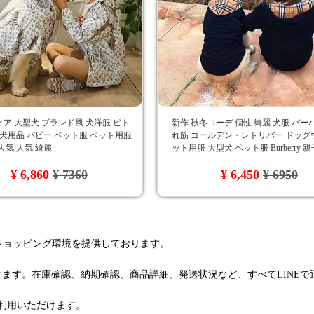
ア 大型犬 ブランド風 犬洋服 ビト
新作 秋冬コーデ 個性 綺麗 犬服 バー
 犬用品 パピー ペット服 ペット用服
れ筋 ゴールデン・レトリバー ドッグ
人気 人気 綺麗
ット用服 大型犬 ペット服 Burberry 
ク柄
¥ 6,860
¥ 7360
¥ 6,450
¥ 6950
るショッピング環境を提供しております。
けます。在庫確認、納期確認、商品詳細、発送状況など、すべてLINE
利用いただけます。