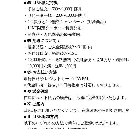
■ 🎁 LINE限定特典
・初回ご注文：500〜1,000円割引
・リピーター様：200〜1,000円割引
・1つ買うと1つ無料キャンペーン（対象商品）
・LINE限定クーポン・特典配布
・新商品・人気商品の優先案内
■ 🚚 配送について：
・通常発送：ご入金確認後2〜3日以内
・お届け目安：発送後7〜15日
・10,000円以上：送料無料（佐川急便・追跡あり・通関対
・10,000円未満：送料1,500円
■ 💳 お支払い方法
銀行振込/クレジットカード/PAYPAL
※代金引換・着払い・日時指定は対応しておりません。
■ 🔄 返金保証
在庫切れ・不良品の場合は、迅速に返金対応いたします。
■ 💡 ご案内
LINEをご利用いただくことで、在庫確認から割引適用、
■ 📱 LINE追加方法
以下のいずれかの方法で簡単にご登録いただけます。