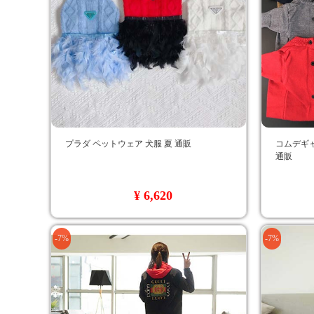
プラダ ペットウェア 犬服 夏 通販
コムデギャ
通販
¥ 6,620
-7%
-7%