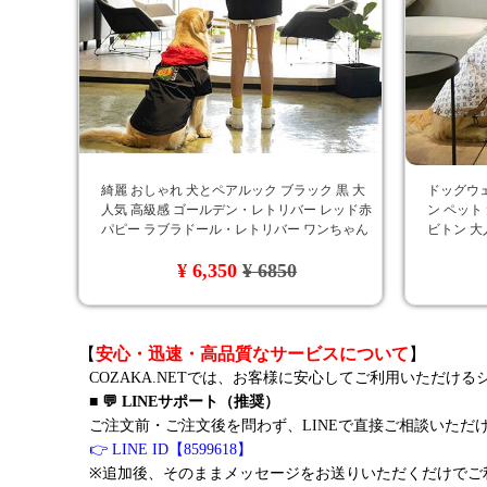
綺麗 おしゃれ 犬とペアルック ブラック 黒 大
ドッグウェ
人気 高級感 ゴールデン・レトリバー レッド赤
ン ペット
パピー ラブラドール・レトリバー ワンちゃん
ビトン 大
服 Gucci 大型犬 秋冬新品 パーカー ゴージャス
¥ 6,350
¥ 6850
専門店 通販 犬の服gucci
【
安心・迅速・高品質なサービスについて
】
COZAKA.NETでは、お客様に安心してご利用いただけ
■ 💬 LINEサポート（推奨）
ご注文前・ご注文後を問わず、LINEで直接ご相談いただ
👉 LINE ID【8599618】
※追加後、そのままメッセージをお送りいただくだけでご