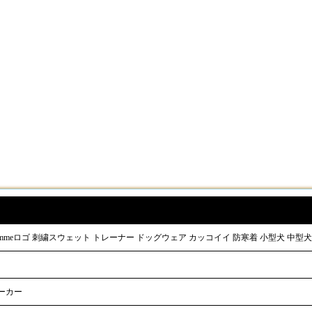
a hommeロゴ 刺繍スウェット トレーナー ドッグウェア カッコイイ 防寒着 小型犬 中型犬 大
ーカー