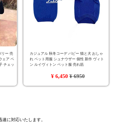
バリー 売
カジュアル 秋冬コーデ パピー 猫と犬 おしゃ
ウェア ペ
れ ペット用服 シュナウザー 個性 新作 ヴィト
親子 チェッ
ン ルイヴィトン ペット服 売れ筋
¥ 6,450
¥ 6950
で迅速に対応いたします。