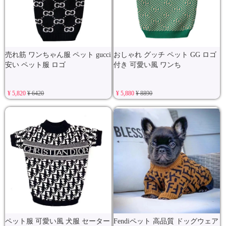
売れ筋 ワンちゃん服 ペット gucci
おしゃれ グッチ ペット GG ロゴ
安い ペット服 ロゴ
付き 可愛い風 ワンち
¥ 5,820
¥ 6420
¥ 5,880
¥ 8890
ペット服 可愛い風 犬服 セーター
Fendiペット 高品質 ドッグウェア