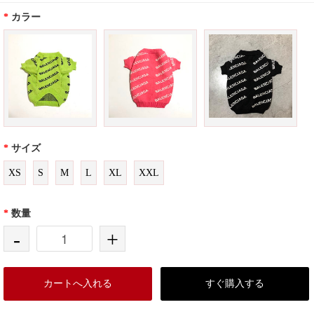
*
カラー
*
サイズ
XS
S
M
L
XL
XXL
*
数量
-
+
カートへ入れる
すぐ購入する