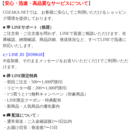
【
安心・迅速・高品質なサービスについて
】
COZAKA.NETでは、お客様に安心してご利用いただけるショッピン
グ環境を提供しております。
■ 💬 LINEサポート（推奨）
ご注文前・ご注文後を問わず、LINEで直接ご相談いただけます。在
庫確認、納期確認、商品詳細、発送状況など、すべてLINEで迅速に
対応いたします。
👉 LINE ID【8599618】
※追加後、そのままメッセージをお送りいただくだけでご利用いただ
けます。
■ 🎁 LINE限定特典
・初回ご注文：500〜1,000円割引
・リピーター様：200〜1,000円割引
・1つ買うと1つ無料キャンペーン（対象商品）
・LINE限定クーポン・特典配布
・新商品・人気商品の優先案内
■ 🚚 配送について：
・通常発送：ご入金確認後2〜3日以内
・お届け目安：発送後7〜15日