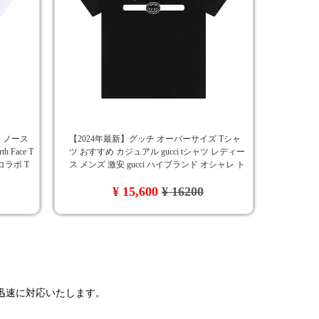
ザ・ノース
【2024年最新】グッチ オーバーサイズ Tシャ
Face T
ツ おすすめ カジュアル gucci tシャツ レディー
コラボ T
ス メンズ 激安 gucci ハイブランド オシャレ ト
ップス 吸汗 カップルに人気 GUCCI プリント
¥ 15,600
¥ 16200
コットンジャージー Tシャツ
で迅速に対応いたします。