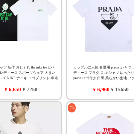
ツ 新作 おしゃれ the nike tee tシャ
カップルに人気 春夏用 prada tシャツ
 レディース スポーツウェア 大きい
ディース プラダ ロゴtシャツ ゆったり
ンズ NIKE ナイキ ロゴプリント 半袖
prada ロゴ付き 白黒 柔らかい生地 
 ブラック XL XXL XXL
ンブランド
¥ 6,650
¥ 7250
¥ 6,960
¥ 15650
-7%