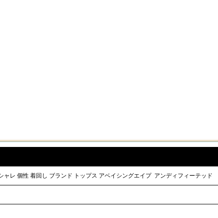
トtシャツ オシャレ 個性 着回し ブランド トップス アベイシングエイプ アンディフィーテッド