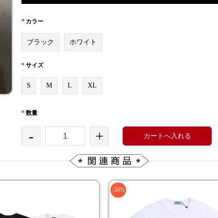
*
カラー
ブラック
ホワイト
*
サイズ
S
M
L
XL
*
数量
-
+
カートへ入れる
-56%