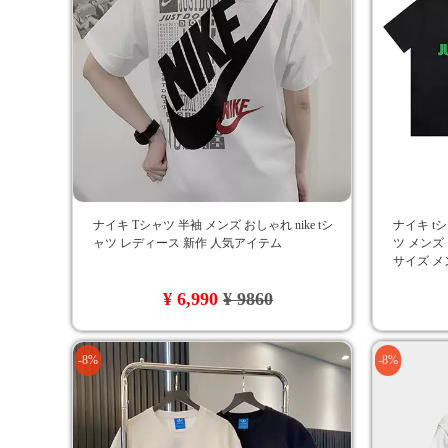
ナイキ Tシャツ 半袖 メンズ おしゃれ nike tシ
ナイキ tシャ
ャツ レディース 新作 人気アイテム
ツ メンズ
サイズ メ
Ｔシャツ 黒
¥ 6,990
¥ 9860
-8%
-8%