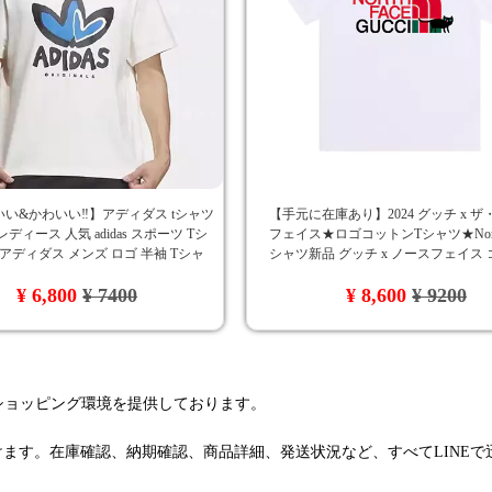
い&かわいい‼️】アディダス tシャツ
【手元に在庫あり】2024 グッチ x 
ディース 人気 adidas スポーツ Tシ
フェイス★ロゴコットンTシャツ★North 
 アディダス メンズ ロゴ 半袖 Tシャ
シャツ新品 グッチ x ノースフェイス 
 在庫限り
シャツ
¥ 6,800
¥ 7400
¥ 8,600
¥ 9200
るショッピング環境を提供しております。
けます。在庫確認、納期確認、商品詳細、発送状況など、すべてLINE