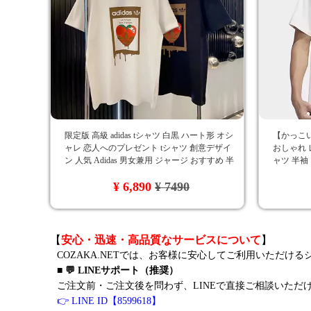
限定版 高級 adidas tシャツ 白黒 ハート形 オシ
【かっこい
ャレ 恋人へのプレゼント tシャツ 創意デザイ
おしゃれ レ
ン 人気 Adidas 男女兼用 ジャージ おすすめ 半
ャツ 半袖
袖 カジュアル 2色 おしゃれ
ツ メンズ
¥ 6,890
¥ 7490
【
安心・迅速・高品質なサービスについて
】
COZAKA.NETでは、お客様に安心してご利用いただけ
■ 💬 LINEサポート（推奨）
ご注文前・ご注文後を問わず、LINEで直接ご相談いただ
👉 LINE ID【8599618】