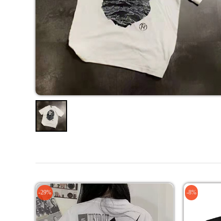
-29%
-8%