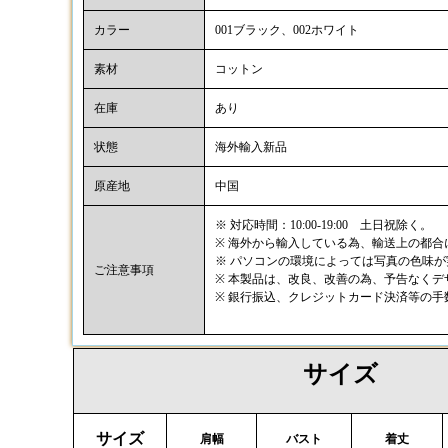
カラー
001ブラック、002ホワイト
素材
コットン
在庫
あり
状態
海外輸入新品
原産地
中国
※ 対応時間：10:00-19:00 土日祝除く。
※ 海外から輸入している為、輸送上の都
※ パソコンの環境によっては写真の色味
ご注意事項
※ 本製品は、改良、改善の為、予告なく
※ 銀行振込、クレジットカード決済等の
サイズ
サイズ
肩幅
バスト
着丈