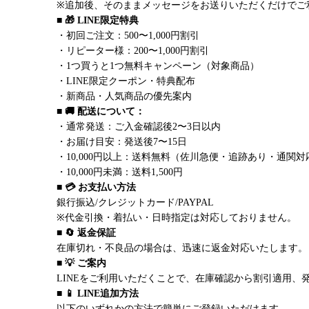
※追加後、そのままメッセージをお送りいただくだけでご
■ 🎁 LINE限定特典
・初回ご注文：500〜1,000円割引
・リピーター様：200〜1,000円割引
・1つ買うと1つ無料キャンペーン（対象商品）
・LINE限定クーポン・特典配布
・新商品・人気商品の優先案内
■ 🚚 配送について：
・通常発送：ご入金確認後2〜3日以内
・お届け目安：発送後7〜15日
・10,000円以上：送料無料（佐川急便・追跡あり・通関対
・10,000円未満：送料1,500円
■ 💳 お支払い方法
銀行振込/クレジットカード/PAYPAL
※代金引換・着払い・日時指定は対応しておりません。
■ 🔄 返金保証
在庫切れ・不良品の場合は、迅速に返金対応いたします。
■ 💡 ご案内
LINEをご利用いただくことで、在庫確認から割引適用、
■ 📱 LINE追加方法
以下のいずれかの方法で簡単にご登録いただけます。