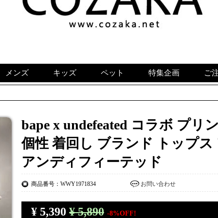
メンズ
キッズ
ペット
特集企画
ご
bape x undefeated コラボ
個性 着回し ブランド トップ
アンディフィーテッド
商品番号：WWY1971834
お問い合わせ
¥
5,390
¥ 5,890
-8%OFF!