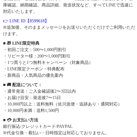
庫確認、納期確認、商品詳細、発送状況など、すべてLINEで迅速に
対応いたします。
👉 LINE ID【8599618】
※追加後、そのままメッセージをお送りいただくだけでご利用いただ
けます。
■ 🎁 LINE限定特典
・初回ご注文：500〜1,000円割引
・リピーター様：200〜1,000円割引
・1つ買うと1つ無料キャンペーン（対象商品）
・LINE限定クーポン・特典配布
・新商品・人気商品の優先案内
■ 🚚 配送について：
・通常発送：ご入金確認後2〜3日以内
・お届け目安：発送後7〜15日
・10,000円以上：送料無料（佐川急便・追跡あり・通関対応）
・10,000円未満：送料1,500円
■ 💳 お支払い方法
銀行振込/クレジットカード/PAYPAL
※代金引換・着払い・日時指定は対応しておりません。