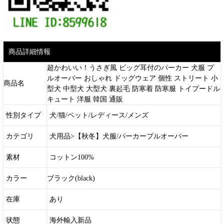
商品詳細情報
超かわいい！うさぎ風 ビッグ耳付のパーカー 犬服 プ
ルオーバー おしゃれ ドッグウェア 個性 ストリート 小
商品名
型犬 中型犬 大型犬 裏起毛 防寒着 防寒服 トイプードル
キュート 洋服 韓国 通販
性別タイプ
犬/猫/ペット/レディース/メンズ
カテゴリ
犬用品>【秋冬】犬服/パーカープルオーバー
素材
コットン100%
カラー
ブラック(black)
在庫
あり
状態
海外輸入新品