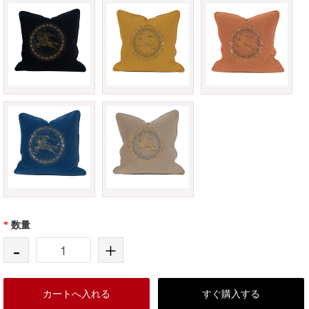
*
数量
-
+
カートへ入れる
すぐ購入する