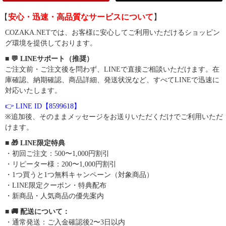
【
安心・迅速・高品質なサービスについて
】
COZAKA.NETでは、お客様に安心してご利用いただけるショッピン
グ環境を提供しております。
■ 💬 LINEサポート（推奨）
ご注文前・ご注文後を問わず、LINEで直接ご相談いただけます。在
庫確認、納期確認、商品詳細、発送状況など、すべてLINEで迅速に
対応いたします。
👉 LINE ID【8599618】
※追加後、そのままメッセージをお送りいただくだけでご利用いただ
けます。
■ 🎁 LINE限定特典
・初回ご注文：500〜1,000円割引
・リピーター様：200〜1,000円割引
・1つ買うと1つ無料キャンペーン（対象商品）
・LINE限定クーポン・特典配布
・新商品・人気商品の優先案内
■ 🚚 配送について：
・通常発送：ご入金確認後2〜3日以内