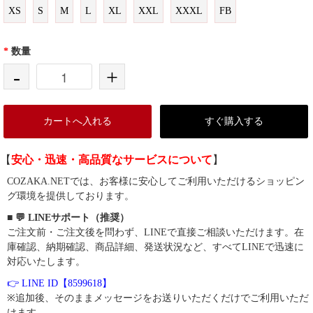
XS
S
M
L
XL
XXL
XXXL
FB
*
数量
-
+
カートへ入れる
すぐ購入する
【
安心・迅速・高品質なサービスについて
】
COZAKA.NETでは、お客様に安心してご利用いただけるショッピン
グ環境を提供しております。
■ 💬 LINEサポート（推奨）
ご注文前・ご注文後を問わず、LINEで直接ご相談いただけます。在
庫確認、納期確認、商品詳細、発送状況など、すべてLINEで迅速に
対応いたします。
👉 LINE ID【8599618】
※追加後、そのままメッセージをお送りいただくだけでご利用いただ
けます。