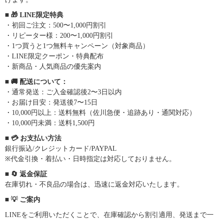
■ 🎁 LINE限定特典
・初回ご注文：500〜1,000円割引
・リピーター様：200〜1,000円割引
・1つ買うと1つ無料キャンペーン（対象商品）
・LINE限定クーポン・特典配布
・新商品・人気商品の優先案内
■ 🚚 配送について：
・通常発送：ご入金確認後2〜3日以内
・お届け目安：発送後7〜15日
・10,000円以上：送料無料（佐川急便・追跡あり・通関対応）
・10,000円未満：送料1,500円
■ 💳 お支払い方法
銀行振込/クレジットカード/PAYPAL
※代金引換・着払い・日時指定は対応しておりません。
■ 🔄 返金保証
在庫切れ・不良品の場合は、迅速に返金対応いたします。
■ 💡 ご案内
LINEをご利用いただくことで、在庫確認から割引適用、発送まで一