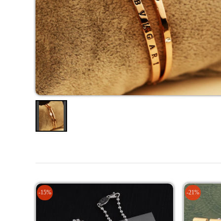
-15%
-21%