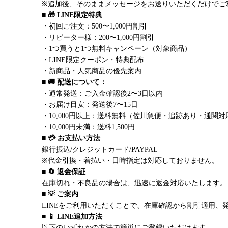
※追加後、そのままメッセージをお送りいただくだけでご
■ 🎁 LINE限定特典
・初回ご注文：500〜1,000円割引
・リピーター様：200〜1,000円割引
・1つ買うと1つ無料キャンペーン（対象商品）
・LINE限定クーポン・特典配布
・新商品・人気商品の優先案内
■ 🚚 配送について：
・通常発送：ご入金確認後2〜3日以内
・お届け目安：発送後7〜15日
・10,000円以上：送料無料（佐川急便・追跡あり・通関対
・10,000円未満：送料1,500円
■ 💳 お支払い方法
銀行振込/クレジットカード/PAYPAL
※代金引換・着払い・日時指定は対応しておりません。
■ 🔄 返金保証
在庫切れ・不良品の場合は、迅速に返金対応いたします。
■ 💡 ご案内
LINEをご利用いただくことで、在庫確認から割引適用、
■ 📱 LINE追加方法
以下のいずれかの方法で簡単にご登録いただけます。