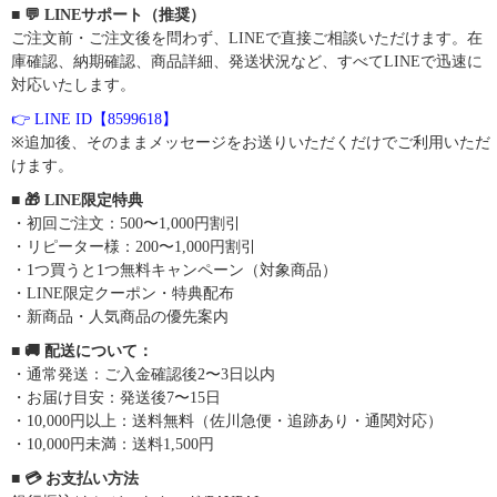
■ 💬 LINEサポート（推奨）
ご注文前・ご注文後を問わず、LINEで直接ご相談いただけます。在
庫確認、納期確認、商品詳細、発送状況など、すべてLINEで迅速に
対応いたします。
👉 LINE ID【8599618】
※追加後、そのままメッセージをお送りいただくだけでご利用いただ
けます。
■ 🎁 LINE限定特典
・初回ご注文：500〜1,000円割引
・リピーター様：200〜1,000円割引
・1つ買うと1つ無料キャンペーン（対象商品）
・LINE限定クーポン・特典配布
・新商品・人気商品の優先案内
■ 🚚 配送について：
・通常発送：ご入金確認後2〜3日以内
・お届け目安：発送後7〜15日
・10,000円以上：送料無料（佐川急便・追跡あり・通関対応）
・10,000円未満：送料1,500円
■ 💳 お支払い方法