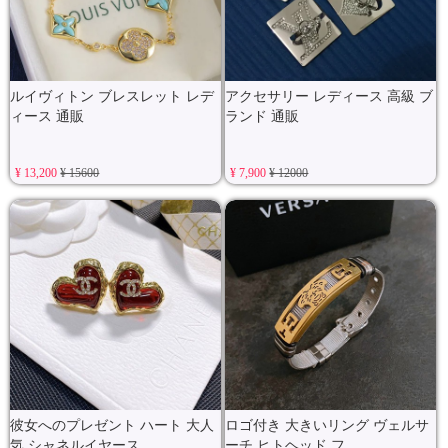
ルイヴィトン ブレスレット レデ
アクセサリー レディース 高級 ブ
ィース 通販
ランド 通販
¥ 13,200
¥ 15600
¥ 7,900
¥ 12000
彼女へのプレゼント ハート 大人
ロゴ付き 大きいリング ヴェルサ
気 シャネルイヤース
ーチ ヒトヘッド フ