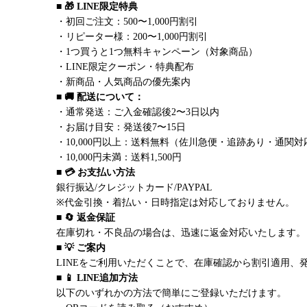
■ 🎁 LINE限定特典
・初回ご注文：500〜1,000円割引
・リピーター様：200〜1,000円割引
・1つ買うと1つ無料キャンペーン（対象商品）
・LINE限定クーポン・特典配布
・新商品・人気商品の優先案内
■ 🚚 配送について：
・通常発送：ご入金確認後2〜3日以内
・お届け目安：発送後7〜15日
・10,000円以上：送料無料（佐川急便・追跡あり・通関対
・10,000円未満：送料1,500円
■ 💳 お支払い方法
銀行振込/クレジットカード/PAYPAL
※代金引換・着払い・日時指定は対応しておりません。
■ 🔄 返金保証
在庫切れ・不良品の場合は、迅速に返金対応いたします。
■ 💡 ご案内
LINEをご利用いただくことで、在庫確認から割引適用、
■ 📱 LINE追加方法
以下のいずれかの方法で簡単にご登録いただけます。