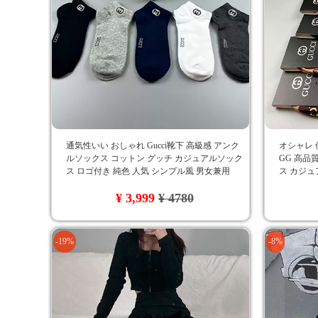
通気性いい おしゃれ Gucci靴下 高級感 アンク
オシャレ 
ルソックス コットン グッチ カジュアルソック
GG 高品質
ス ロゴ付き 純色 人気 シンプル風 男女兼用
ス カジュ
クス カジ
¥ 3,999
¥ 4780
-19%
-8%