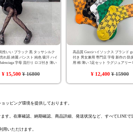
気性いい ブラック 黒 タッサシルク
高品質 Gucciハイソックス ブランド guc
iaga 売れ筋 綺麗 パンスト 純色 吸汗 ハイ
付き 男女兼用 専門店 字母 新作の 防
alenciaga 字母 流行り ロゴ付き 薄い
用 棉 薄い 5足セット ラグジュアリー
 芸能人愛用
¥ 15,500
¥ 16800
¥ 12,400
¥ 15900
るショッピング環境を提供しております。
けます。在庫確認、納期確認、商品詳細、発送状況など、すべてLINE
利用いただけます。