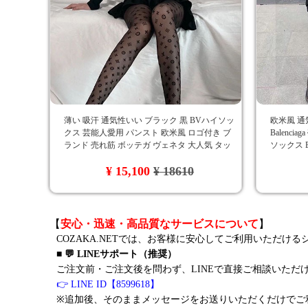
薄い 吸汗 通気性いい ブラック 黒 BVハイソッ
欧米風 通
クス 芸能人愛用 パンスト 欧米風 ロゴ付き ブ
Balenc
ランド 売れ筋 ボッテガ ヴェネタ 大人気 タッ
ソックス B
サシルク 純色 字母 綺麗
ブランド
¥ 15,100
¥ 18610
【
安心・迅速・高品質なサービスについて
】
COZAKA.NETでは、お客様に安心してご利用いただけ
■ 💬 LINEサポート（推奨）
ご注文前・ご注文後を問わず、LINEで直接ご相談いただ
👉 LINE ID【8599618】
※追加後、そのままメッセージをお送りいただくだけでご