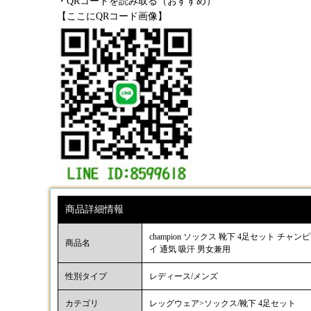
・QRコードを読み取る（おすすめ）
【ここにQRコード画像】
商品詳細情報
champion ソックス 靴下 4足セット 
商品名
イ 通気 吸汗 男女兼用
性別タイプ
レディース/メンズ
カテゴリ
レッグウェア>ソックス/靴下 4足セット