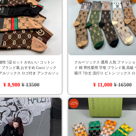
個性 5足セット かわいい コットン
クルーソックス 通用 人気 ファッシ
 ブランド風 おすすめ Gucci ソック
ド 棉 男性愛用 字母 ブランド風 高級
アルソックス ロゴ付き アンクルソッ
吸汗 7分丈 流行り ビトン ソックス 
ュアル
カジュアル オシャレ 5足セット 創意
¥ 8,980
¥ 13500
¥ 11,000
¥ 16500
-22%