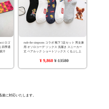
ci ロゴ
rude the simpsons コラボ 靴下 5足セット 男女兼
臭 四季通
用 オソロコーデ ソックス 浅履き スニーカー
 吸汗
丈 ペアルック ショートソックス くるぶし上
ザ・シンプソンズ 欧米風 コットン靴下
¥ 9,860
¥ 13580
で迅速に対応いたします。