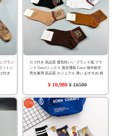
ョンブラン
ロゴ付き 高品質 通気性いい ブランド風 ブラ
 ヴィトン
ンド Gucciソックス 激安通販 Gucci 海外販売
ロゴ付き
男女兼用 高品質 カジュアル 薄い おすすめ 棉
デザイン
オシャレ 5足セット アンクルソックス
¥ 10,980
¥ 16500
-27%