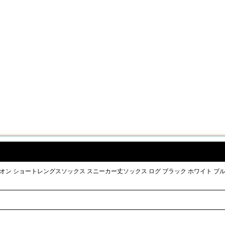
チャンピオン ショートレングスソックス スニーカー丈ソックス ログ ブラック ホワイト ブ