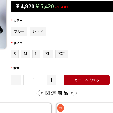
¥
4,920
¥ 5,420
-9%OFF!
*
カラー
ブルー
レッド
*
サイズ
S
M
L
XL
XXL
*
数量
-
+
カートへ入れる
-9%