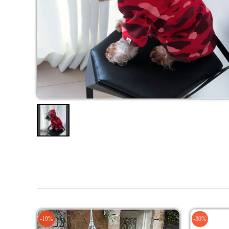
-19%
-30%