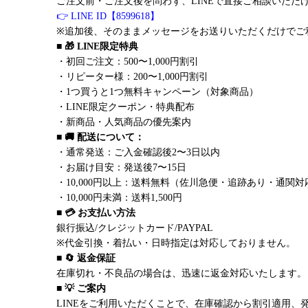
ご注文前・ご注文後を問わず、LINEで直接ご相談いただ
👉 LINE ID【8599618】
※追加後、そのままメッセージをお送りいただくだけでご
■ 🎁 LINE限定特典
・初回ご注文：500〜1,000円割引
・リピーター様：200〜1,000円割引
・1つ買うと1つ無料キャンペーン（対象商品）
・LINE限定クーポン・特典配布
・新商品・人気商品の優先案内
■ 🚚 配送について：
・通常発送：ご入金確認後2〜3日以内
・お届け目安：発送後7〜15日
・10,000円以上：送料無料（佐川急便・追跡あり・通関対
・10,000円未満：送料1,500円
■ 💳 お支払い方法
銀行振込/クレジットカード/PAYPAL
※代金引換・着払い・日時指定は対応しておりません。
■ 🔄 返金保証
在庫切れ・不良品の場合は、迅速に返金対応いたします。
■ 💡 ご案内
LINEをご利用いただくことで、在庫確認から割引適用、