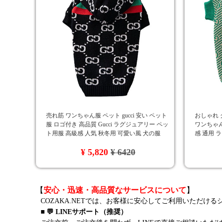
売れ筋 ワンちゃん服 ペット gucci 安い ペット
おしゃれ 
服 ロゴ付き 高品質 Gucci ラグジュアリー ペッ
ワンちゃん
ト用服 高級感 人気 秋冬用 可愛い風 犬の服
感 通用 
ト服 ペッ
¥ 5,820
¥ 6420
【
安心・迅速・高品質なサービスについて
】
COZAKA.NETでは、お客様に安心してご利用いただけ
■ 💬 LINEサポート（推奨）