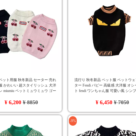
ペット用服 秋冬新品 セーター 売れ
流行り 秋冬新品 ペット服 ペットウェ
服 かわいい 超スタイリッシュ 犬洋
ター Fendi パピー 高級感 犬洋服 オ
レ miumiu ペットミュウミュウ ゴー
ト fendi ワンちゃん服 可愛い風 シン
ッグウェア 高品質 カジュアル
性
¥ 6,200
¥ 8850
¥ 6,450
¥ 7050
-9%