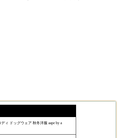
 ドッグウェア 秋冬洋服 aape by a