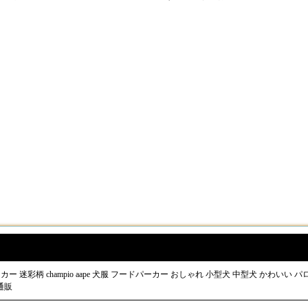
彩柄 champio aape 犬服 フードパーカー おしゃれ 小型犬 中型犬 かわいい パロディ
a通販