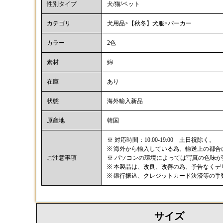
性別タイプ
犬/猫/ペット
カテゴリ
犬用品>【秋冬】犬服>パーカー
カラー
2色
素材
綿
在庫
あり
状態
海外輸入新品
原産地
韓国
※ 対応時間：10:00-19:00 土日祝除く。
※ 海外から輸入している為、輸送上の都
ご注意事項
※ パソコンの環境によっては写真の色味
※ 本製品は、改良、改善の為、予告なく
※ 銀行振込、クレジットカード決済等の
サイズ