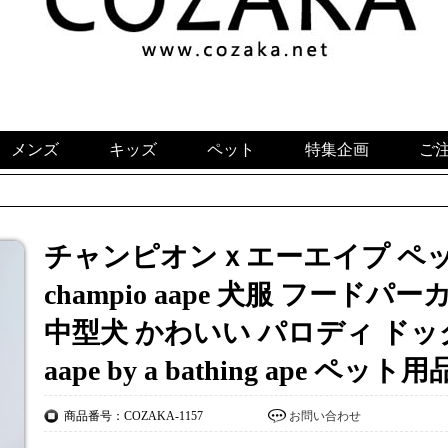
メンズ
キッズ
ペット
特集企画
ご
チャンピオンｘエーエイプ ペッ
champio aape 犬服 フード
中型犬 かわいい パロディ ドッ
aape by a bathing ape ペッ
商品番号：COZAKA-1157
お問い合わせ