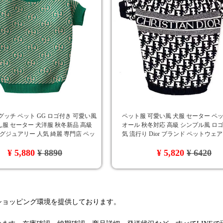
グッチ ペット GG ロゴ付き 可愛い風
ペット服 可愛い風 犬服 セーター ペ
服 セーター 犬洋服 秋冬新品 高級
オール 秋冬対応 高級 シンプル風 ロゴ
ラグジュアリー 人気 綺麗 専門店 ペッ
気 流行り Dior ブランド ペットウェ
トウェア
ド風 ワンちゃん服 オシャレ
¥ 5,880
¥ 8890
¥ 5,820
¥ 6420
るショッピング環境を提供しております。