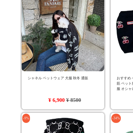
シャネル ペットウェア 犬服 秋冬 通販
おすすめ 
筋 ペット
服 オシャ
ジャス ド
¥ 6,900
¥ 8500
-9%
-34%