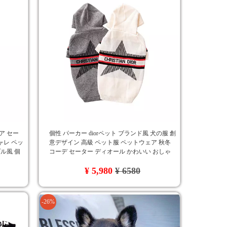
ア セー
個性 パーカー diorペット ブランド風 犬の服 創
シャレ ペッ
意デザイン 高級 ペット服 ペットウェア 秋冬
プル風 個
コーデ セーター ディオール かわいい おしゃ
れ 高品質 ドッグウェア 人気
¥ 5,980
¥ 6580
-26%