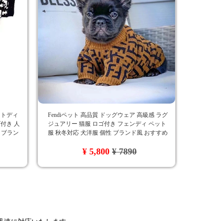
ットディ
Fendiペット 高品質 ドッグウェア 高級感 ラグ
付き 人
ジュアリー 猫服 ロゴ付き フェンディ ペット
ア ブラン
服 秋冬対応 犬洋服 個性 ブランド風 おすすめ
オシャレ かわいい ペット用服 セーター
¥ 5,800
¥ 7890