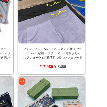
ーセット
フェンディシームレスパンツメンズ 新作 ブラ
ャレ ボク
ンド Fendi 3枚組 ボクサーパンツ 男性 おしゃ
ッチ 男の
れ アンダーウェア軽薄肌に優しい フェンデ 男
販
性下着 吸水速乾 涼しい 夏
¥ 7,960
¥ 8460
-5%