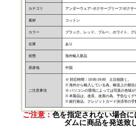
カテゴリ
アンダーウェア>ボクサーブリーフ/ボクサ
素材
コットン
カラー
ブラック、レッド、ブルー、ホワイト、グ
在庫
あり
状態
海外輸入新品
原産地
中国
※ 対応時間：10:00-19:00 土日祝除く。
※ 海外から輸入している為、輸送上の都
ご注意事項
※ パソコンの環境によっては写真の色味
※ 本製品は、改良、改善の為、予告なく
※ 銀行振込、クレジットカード決済等の
ご注意：
色を指定されない場合に
ダムに商品を発送致