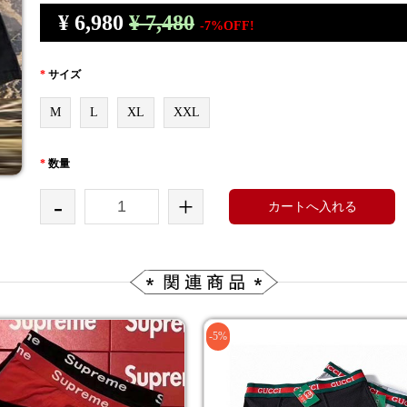
¥
6,980
¥ 7,480
-7%OFF!
*
サイズ
M
L
XL
XXL
*
数量
-
+
カートへ入れる
-5%