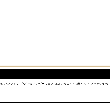
pion パンツ シンプル 下着 アンダーウェア ロゴ カッコイイ 3枚セット ブラック/レ