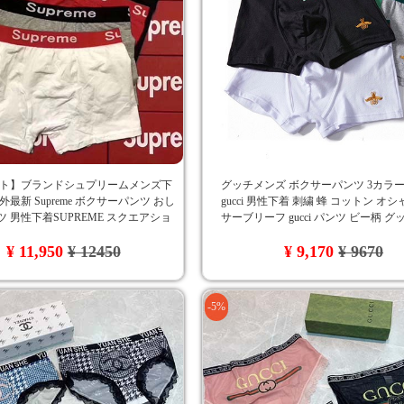
ット】ブランドシュプリームメンズ下
グッチメンズ ボクサーパンツ 3カラ
外最新 Supreme ボクサーパンツ おし
gucci 男性下着 刺繍 蜂 コットン オシ
ツ 男性下着SUPREME スクエアショ
サーブリーフ gucci パンツ ビー柄 グ
パンツ売れ筋 Supremeロゴ ウエスト
子パンツ人気 送料無料 cozaka激安通
¥ 11,950
¥ 12450
¥ 9,170
¥ 9670
性 快適 cozaka通販
-5%