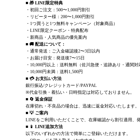
■ 🎁 LINE限定特典
・初回ご注文：500〜1,000円割引
・リピーター様：200〜1,000円割引
・1つ買うと1つ無料キャンペーン（対象商品）
・LINE限定クーポン・特典配布
・新商品・人気商品の優先案内
■ 🚚 配送について：
・通常発送：ご入金確認後2〜3日以内
・お届け目安：発送後7〜15日
・10,000円以上：送料無料（佐川急便・追跡あり・通関対
・10,000円未満：送料1,500円
■ 💳 お支払い方法
銀行振込/クレジットカード/PAYPAL
※代金引換・着払い・日時指定は対応しておりません。
■ 🔄 返金保証
在庫切れ・不良品の場合は、迅速に返金対応いたします。
■ 💡 ご案内
LINEをご利用いただくことで、在庫確認から割引適用、
■ 📱 LINE追加方法
以下のいずれかの方法で簡単にご登録いただけます。