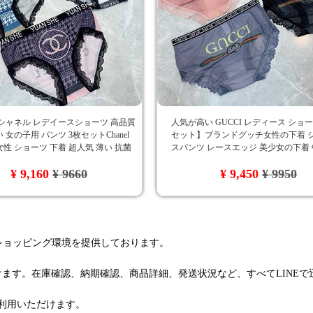
シャネル レデイースショーツ 高品質
人気が高い GUCCI レディース ショ
 女の子用 パンツ 3枚セットChanel
セット】ブランドグッチ女性の下着 
性 ショーツ 下着 超人気 薄い 抗菌
スパンツ レースエッジ 美少女の下着 
角ズボンシャネルファッションおすす
クシー三角ズボンgucci 柔らか 通気性
¥ 9,160
¥ 9660
¥ 9,450
¥ 9950
消臭抗菌 速乾
るショッピング環境を提供しております。
けます。在庫確認、納期確認、商品詳細、発送状況など、すべてLINE
利用いただけます。