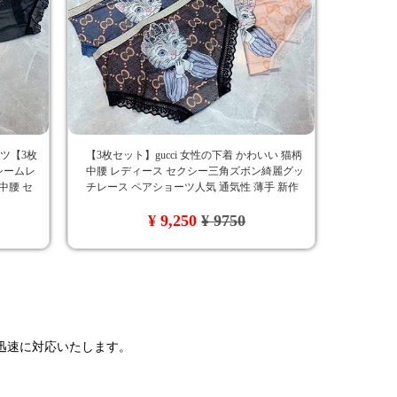
ーツ【3枚
【3枚セット】gucci 女性の下着 かわいい 猫柄
シームレ
中腰 レディース セクシー三角ズボン綺麗グッ
中腰 セ
チレース ペアショーツ人気 通気性 薄手 新作
 伸縮性
の グッチ 女子用のショーツ高级ファッション
¥ 9,250
¥ 9750
cozaka通販
で迅速に対応いたします。