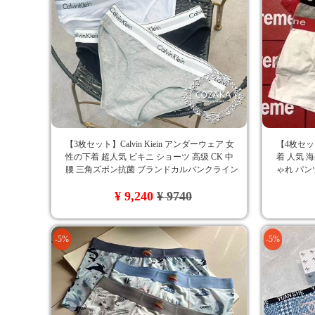
【3枚セット】Calvin Kiein アンダーウェア 女
【4枚セ
性の下着 超人気 ビキニ ショーツ 高级 CK 中
着 人気 海
腰 三角ズボン抗菌 ブランドカルバンクライン
ゃれ パン
レデイースショーツ モダン コットン セクシー
ーツ 男性
¥ 9,240
¥ 9740
な女神オシャレおすすめ
弾力性 通気
-5%
-5%