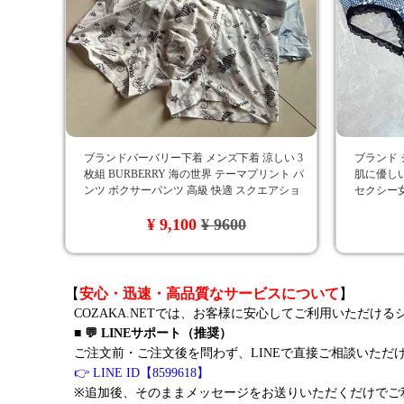
ブランドバーバリー下着 メンズ下着 涼しい 3
ブランド 
枚組 BURBERRY 海の世界 テーマプリント パ
肌に優しい
ンツ ボクサーパンツ 高級 快適 スクエアショ
セクシー女
ーツ Burberry ボクサーショーツ 男性下着 無地
中腰 三
¥ 9,100
¥ 9600
コットン素材 柔らかい 高品質 cozaka通販
め
【
安心・迅速・高品質なサービスについて
】
COZAKA.NETでは、お客様に安心してご利用いただけ
■ 💬 LINEサポート（推奨）
ご注文前・ご注文後を問わず、LINEで直接ご相談いただ
👉 LINE ID【8599618】
※追加後、そのままメッセージをお送りいただくだけでご