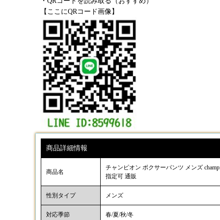
・QRコードを読み取る（おすすめ）
【ここにQRコード画像】
商品詳細情報
チャンピオン ボクサーパンツ メンズ cham
商品名
指定可 通販
性別タイプ
メンズ
対応季節
春/夏/秋/冬