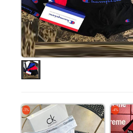
-5%
-4%