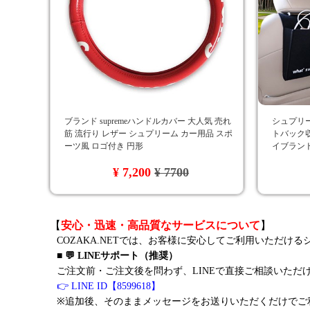
ブランド supremeハンドルカバー 大人気 売れ
シュプリーム
筋 流行り レザー シュプリーム カー用品 スポ
トバック収
ーツ風 ロゴ付き 円形
イブランド
¥ 7,200
¥ 7700
【
安心・迅速・高品質なサービスについて
】
COZAKA.NETでは、お客様に安心してご利用いただけ
■ 💬 LINEサポート（推奨）
ご注文前・ご注文後を問わず、LINEで直接ご相談いただ
👉 LINE ID【8599618】
※追加後、そのままメッセージをお送りいただくだけでご