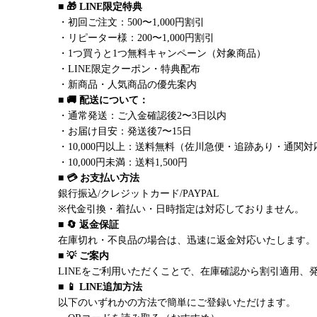
■ 🎁 LINE限定特典
・初回ご注文：500〜1,000円割引
・リピーター様：200〜1,000円割引
・1つ買うと1つ無料キャンペーン（対象商品）
・LINE限定クーポン・特典配布
・新商品・人気商品の優先案内
■ 🚚 配送について：
・通常発送：ご入金確認後2〜3日以内
・お届け目安：発送後7〜15日
・10,000円以上：送料無料（佐川急便・追跡あり・通関対
・10,000円未満：送料1,500円
■ 💳 お支払い方法
銀行振込/クレジットカード/PAYPAL
※代金引換・着払い・日時指定は対応しておりません。
■ 🔄 返金保証
在庫切れ・不良品の場合は、迅速に返金対応いたします。
■ 💡 ご案内
LINEをご利用いただくことで、在庫確認から割引適用、
■ 📱 LINE追加方法
以下のいずれかの方法で簡単にご登録いただけます。