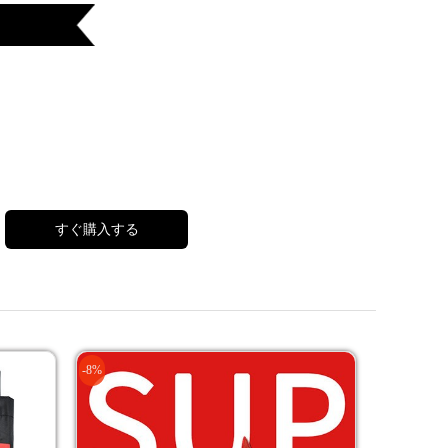
すぐ購入する
-8%