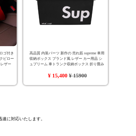
 ロゴ付き
高品質 内装パーツ 新作の 売れ筋 supreme 車用
ックピロー
収納ボックス ブランド風 レザー カー用品 シ
 レザー
ュプリーム 車トランク収納ボックス 折り畳み
式 大容量
¥ 15,400
¥ 15900
で迅速に対応いたします。