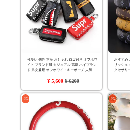
可愛い 個性 本革 おしゃれ ロゴ付き オフホワ
おすすめ 人
イト ブランド風 カジュアル 高級 ハイブラン
リッシュ 
ド 男女兼用 オフホワイトキーポーチ 人気
クセサリー
品質 LV
¥ 5,600
¥ 6200
-6%
-9%