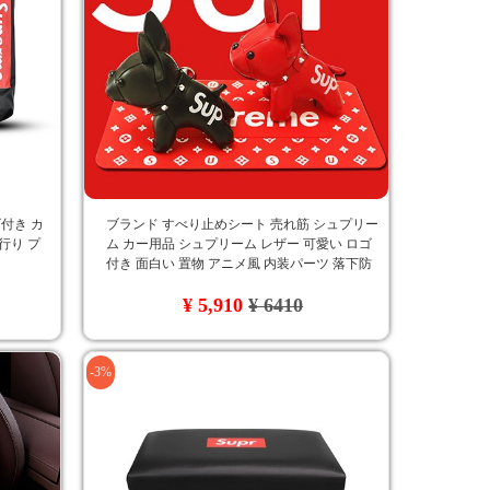
ゴ付き カ
ブランド すべり止めシート 売れ筋 シュプリー
行り プ
ム カー用品 シュプリーム レザー 可愛い ロゴ
付き 面白い 置物 アニメ風 内装パーツ 落下防
止
¥ 5,910
¥ 6410
-3%