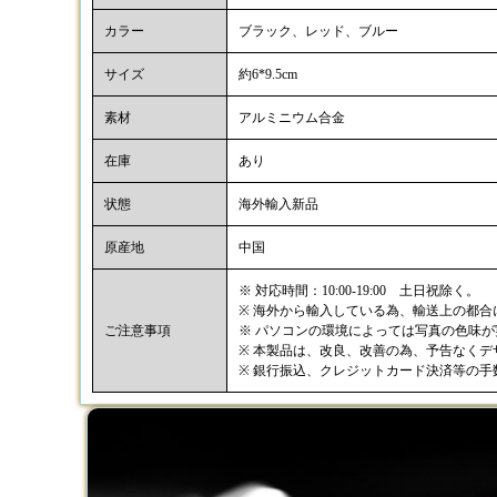
カラー
ブラック、レッド、ブルー
サイズ
約6*9.5cm
素材
アルミニウム合金
在庫
あり
状態
海外輸入新品
原産地
中国
※ 対応時間：10:00-19:00 土日祝除く。
※ 海外から輸入している為、輸送上の都
ご注意事項
※ パソコンの環境によっては写真の色味
※ 本製品は、改良、改善の為、予告なく
※ 銀行振込、クレジットカード決済等の