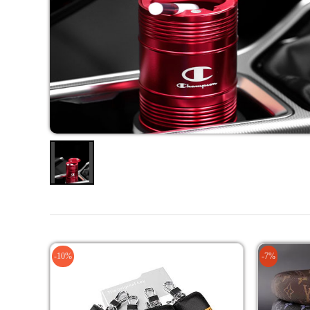
-10%
-7%