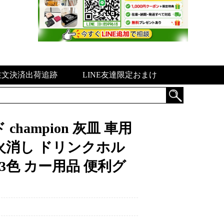
注文決済出荷追跡
LINE友達限定おまけ
hampion 灰皿 車用
火消し ドリンクホル
3色 カー用品 便利グ