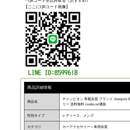
・QRコードを読み取る（おすすめ）
【ここにQRコード画像】
商品詳細情報
チャンピオン 車載灰皿 ブランド champi
商品名
リー 送料無料 cozaka.net通販
性別タイプ
レディース、メンズ
カテゴリ
カーアクセサリー＞車用灰皿