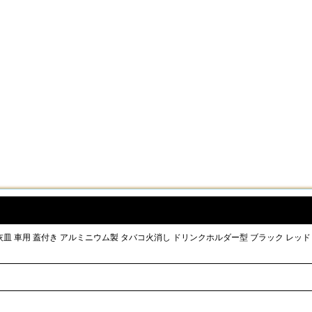
on 灰皿 車用 蓋付き アルミニウム製 タバコ火消し ドリンクホルダー型 ブラック レッド