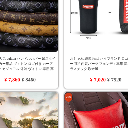
気 vuitton ハンドルカバー 超スタイ
おしゃれ 綺麗 fendi ハイブランド ロ
カー用品 ヴィトン ロゴ付き カーア
ー用品 内装パーツ フェンディ車用 流
 カジュアル 外装 ヴィトン 車用 高
ラスチック 欧米風
 自分へのプレゼント 3色
¥ 7,860
¥ 8460
¥ 7,020
¥ 7520
-8%