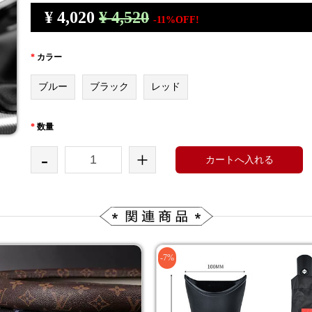
¥
4,020
¥ 4,520
-11%OFF!
*
カラー
ブルー
ブラック
レッド
*
数量
-
+
カートへ入れる
-7%