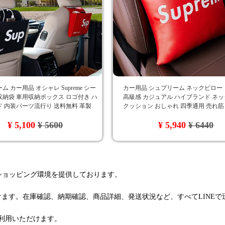
 カー用品 オシャレ Supreme シー
カー用品 シュプリーム ネックピロー
納袋 車用収納ボックス ロゴ付き ハ
高級感 カジュアル ハイブランド ネ
 内装パーツ流行り 送料無料 革製
クッション おしゃれ 四季通用 売れ筋
抱き枕 シュプリーム
¥ 5,100
¥ 5600
¥ 5,940
¥ 6440
るショッピング環境を提供しております。
けます。在庫確認、納期確認、商品詳細、発送状況など、すべてLINE
利用いただけます。