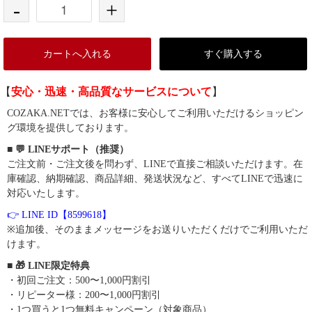
-
+
カートへ入れる
すぐ購入する
【
安心・迅速・高品質なサービスについて
】
COZAKA.NETでは、お客様に安心してご利用いただけるショッピン
グ環境を提供しております。
■ 💬 LINEサポート（推奨）
ご注文前・ご注文後を問わず、LINEで直接ご相談いただけます。在
庫確認、納期確認、商品詳細、発送状況など、すべてLINEで迅速に
対応いたします。
👉 LINE ID【8599618】
※追加後、そのままメッセージをお送りいただくだけでご利用いただ
けます。
■ 🎁 LINE限定特典
・初回ご注文：500〜1,000円割引
・リピーター様：200〜1,000円割引
・1つ買うと1つ無料キャンペーン（対象商品）