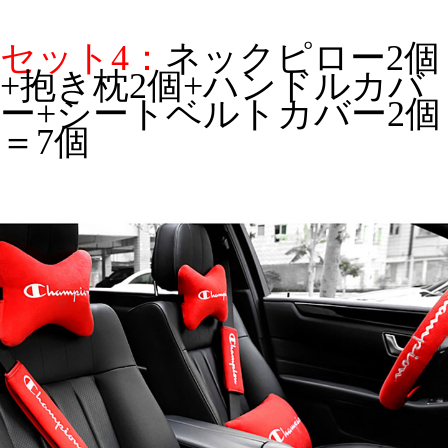
セット4：
ネックピロー2個
+抱き枕2個+ハンドルカバ
ー+シートベルトカバー2個
＝7個