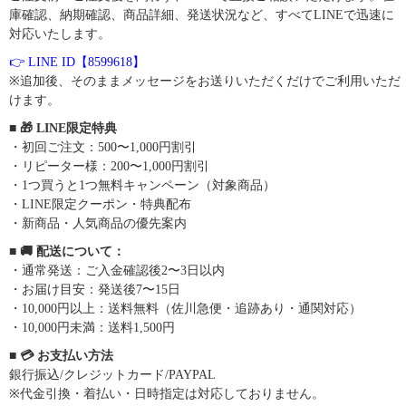
庫確認、納期確認、商品詳細、発送状況など、すべてLINEで迅速に
対応いたします。
👉 LINE ID【8599618】
※追加後、そのままメッセージをお送りいただくだけでご利用いただ
けます。
■ 🎁 LINE限定特典
・初回ご注文：500〜1,000円割引
・リピーター様：200〜1,000円割引
・1つ買うと1つ無料キャンペーン（対象商品）
・LINE限定クーポン・特典配布
・新商品・人気商品の優先案内
■ 🚚 配送について：
・通常発送：ご入金確認後2〜3日以内
・お届け目安：発送後7〜15日
・10,000円以上：送料無料（佐川急便・追跡あり・通関対応）
・10,000円未満：送料1,500円
■ 💳 お支払い方法
銀行振込/クレジットカード/PAYPAL
※代金引換・着払い・日時指定は対応しておりません。