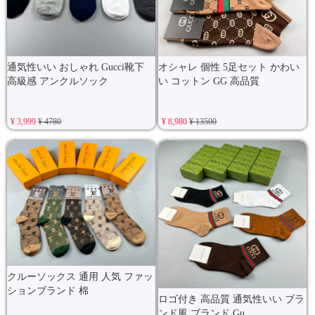
通気性いい おしゃれ Gucci靴下
オシャレ 個性 5足セット かわい
高級感 アンクルソック
い コットン GG 高品質
¥ 3,999
¥ 4780
¥ 8,980
¥ 13500
クルーソックス 通用 人気 ファッ
ションブランド 棉
ロゴ付き 高品質 通気性いい ブラ
ンド風 ブランド Gu