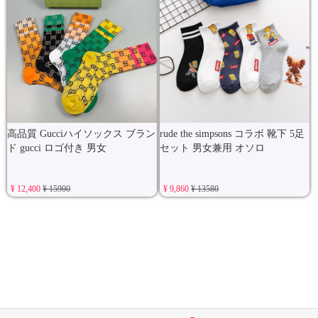
高品質 Gucciハイソックス ブラン
rude the simpsons コラボ 靴下 5足
ド gucci ロゴ付き 男女
セット 男女兼用 オソロ
¥ 12,400
¥ 15900
¥ 9,860
¥ 13580