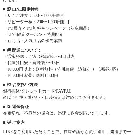
■ 🎁 LINE限定特典
・初回ご注文：500〜1,000円割引
・リピーター様：200〜1,000円割引
・1つ買うと1つ無料キャンペーン（対象商品）
・LINE限定クーポン・特典配布
・新商品・人気商品の優先案内
■ 🚚 配送について：
・通常発送：ご入金確認後2〜3日以内
・お届け目安：発送後7〜15日
・10,000円以上：送料無料（佐川急便・追跡あり・通関対応）
・10,000円未満：送料1,500円
■ 💳 お支払い方法
銀行振込/クレジットカード/PAYPAL
※代金引換・着払い・日時指定は対応しておりません。
■ 🔄 返金保証
在庫切れ・不良品の場合は、迅速に返金対応いたします。
■ 💡 ご案内
LINEをご利用いただくことで、在庫確認から割引適用、発送まで一