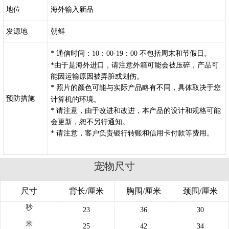
地位
海外输入新品
发源地
朝鲜
* 通信时间：10：00-19：00 不包括周末和节假日。
*由于是海外进口，请注意外箱可能会被压碎，产品可
能因运输原因被弄脏或划伤。
* 照片的颜色可能与实际产品略有不同，具体取决于您
预防措施
计算机的环境。
* 请注意，由于改进和改进，本产品的设计和规格可能
会更新，恕不另行通知。
* 请注意，客户负责银行转账和信用卡付款等费用。
宠物尺寸
尺寸
背长/厘米
胸围/厘米
颈围/厘米
秒
23
36
30
米
25
42
34