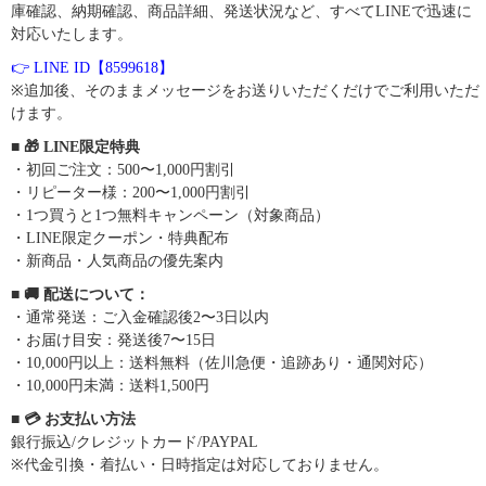
庫確認、納期確認、商品詳細、発送状況など、すべてLINEで迅速に
対応いたします。
👉 LINE ID【8599618】
※追加後、そのままメッセージをお送りいただくだけでご利用いただ
けます。
■ 🎁 LINE限定特典
・初回ご注文：500〜1,000円割引
・リピーター様：200〜1,000円割引
・1つ買うと1つ無料キャンペーン（対象商品）
・LINE限定クーポン・特典配布
・新商品・人気商品の優先案内
■ 🚚 配送について：
・通常発送：ご入金確認後2〜3日以内
・お届け目安：発送後7〜15日
・10,000円以上：送料無料（佐川急便・追跡あり・通関対応）
・10,000円未満：送料1,500円
■ 💳 お支払い方法
銀行振込/クレジットカード/PAYPAL
※代金引換・着払い・日時指定は対応しておりません。