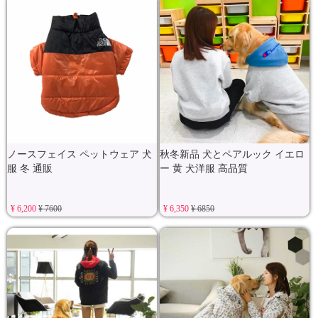
ノースフェイス ペットウェア 犬
秋冬新品 犬とペアルック イエロ
服 冬 通販
ー 黄 犬洋服 高品質
¥ 6,200
¥ 7600
¥ 6,350
¥ 6850