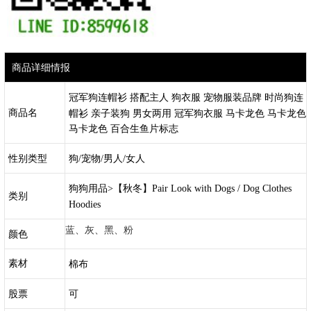
商品详细情报
冠军狗连帽衫 搭配主人 狗衣服 宠物服装品牌 时尚狗连
商品名
帽衫 亲子装狗 男女两用 冠军狗衣服 马卡龙色 马卡龙色
马卡龙色 百合生鱼片标志
性别类型
狗/宠物/男人/女人
狗狗用品>【秋冬】Pair Look with Dogs / Dog Clothes
类别
Hoodies
蓝、灰、黑、粉
颜色
素材
棉布
股票
可