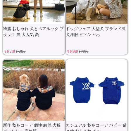
綺麗 おしゃれ 犬とペアルック ブ
ドッグウェア 大型犬 ブランド風
ラック 黒 大人気 高
犬洋服 ビトン ペッ
¥ 6,350
¥ 6850
¥ 6,860
¥ 7360
新作 秋冬コーデ 個性 綺麗 犬服
カジュアル 秋冬コーデ パピー 猫