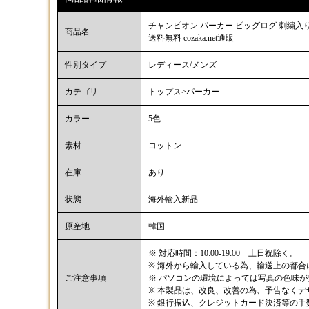
チャンピオン パーカー ビッグログ 刺繍入り 
商品名
送料無料 cozaka.net通販
性別タイプ
レディース/メンズ
カテゴリ
トップス>パーカー
カラー
5色
素材
コットン
在庫
あり
状態
海外輸入新品
原産地
韓国
※ 対応時間：10:00-19:00 土日祝除く。
※ 海外から輸入している為、輸送上の都
ご注意事項
※ パソコンの環境によっては写真の色味
※ 本製品は、改良、改善の為、予告なく
※ 銀行振込、クレジットカード決済等の