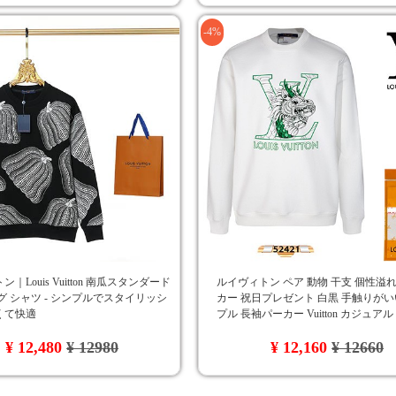
-4%
｜Louis Vuitton 南瓜スタンダード
ルイヴィトン ペア 動物 干支 個性溢れ
グ シャツ - シンプルでスタイリッシ
カー 祝日プレゼント 白黒 手触りがい
くて快適
プル 長袖パーカー Vuitton カジュアル
れ筋 超スタイリッシュ パーカー
¥ 12,480
¥ 12980
¥ 12,160
¥ 12660