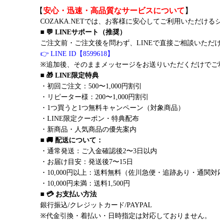
【
安心・迅速・高品質なサービスについて
】
COZAKA.NETでは、お客様に安心してご利用いただけ
■ 💬 LINEサポート（推奨）
ご注文前・ご注文後を問わず、LINEで直接ご相談いただ
👉 LINE ID【8599618】
※追加後、そのままメッセージをお送りいただくだけでご
■ 🎁 LINE限定特典
・初回ご注文：500〜1,000円割引
・リピーター様：200〜1,000円割引
・1つ買うと1つ無料キャンペーン（対象商品）
・LINE限定クーポン・特典配布
・新商品・人気商品の優先案内
■ 🚚 配送について：
・通常発送：ご入金確認後2〜3日以内
・お届け目安：発送後7〜15日
・10,000円以上：送料無料（佐川急便・追跡あり・通関対
・10,000円未満：送料1,500円
■ 💳 お支払い方法
銀行振込/クレジットカード/PAYPAL
※代金引換・着払い・日時指定は対応しておりません。