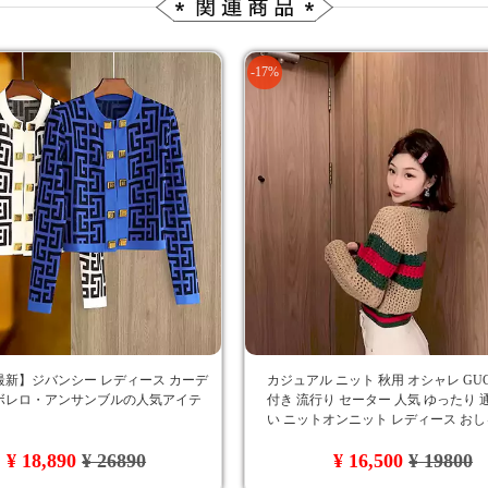
-17%
年最新】ジバンシー レディース カーデ
カジュアル ニット 秋用 オシャレ GUC
ボレロ・アンサンブルの人気アイテ
付き 流行り セーター 人気 ゆったり 
い ニットオンニット レディース おし
女へのプレゼント
¥ 18,890
¥ 26890
¥ 16,500
¥ 19800