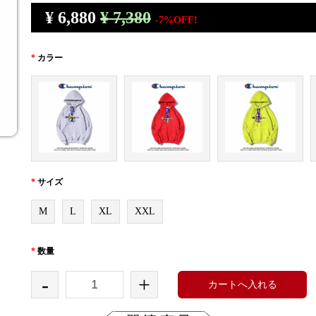
¥
6,880
¥ 7,380
-7%OFF!
*
カラー
*
サイズ
M
L
XL
XXL
*
数量
-
+
カートへ入れる