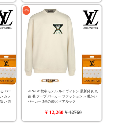
-4%
る パー
2024FW 秋冬モデル ルイヴィトン 最新発表 丸
い カッ
首 毛 フープ パーカー ファッション lv 暖かい
 安い 売
パーカー 3色の選択 ペアルック
¥ 12,260
¥ 12760