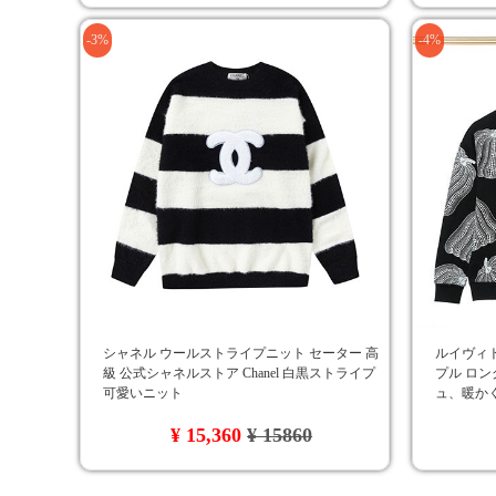
-3%
-4%
シャネル ウールストライプニット セーター 高
ルイヴィトン
級 公式シャネルストア Chanel 白黒ストライプ
プル ロン
可愛いニット
ュ、暖か
¥ 15,360
¥ 15860