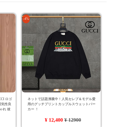
-4%
CI ロゴ
ネットで話題沸騰中！人気セレブ＆モデル愛
通気性良
用のグッチプリントカップルスウェットパー
ゃれ 彼
カー ！
¥ 12,400
¥ 12900