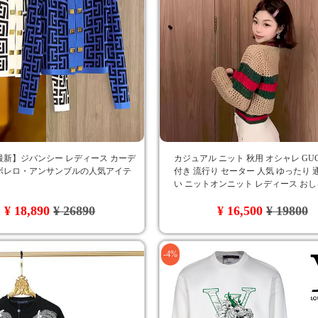
年最新】ジバンシー レディース カーデ
カジュアル ニット 秋用 オシャレ GUC
ボレロ・アンサンブルの人気アイテ
付き 流行り セーター 人気 ゆったり 
い ニットオンニット レディース おし
女へのプレゼント
¥ 18,890
¥ 26890
¥ 16,500
¥ 19800
-4%