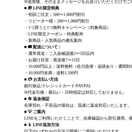
※追加後、そのままメッセージをお送りいただくだけでご
■ 🎁 LINE限定特典
・初回ご注文：500〜1,000円割引
・リピーター様：200〜1,000円割引
・1つ買うと1つ無料キャンペーン（対象商品）
・LINE限定クーポン・特典配布
・新商品・人気商品の優先案内
■ 🚚 配送について：
・通常発送：ご入金確認後2〜3日以内
・お届け目安：発送後7〜15日
・10,000円以上：送料無料（佐川急便・追跡あり・通関対
・10,000円未満：送料1,500円
■ 💳 お支払い方法
銀行振込/クレジットカード/PAYPAL
※代金引換・着払い・日時指定は対応しておりません。
■ 🔄 返金保証
在庫切れ・不良品の場合は、迅速に返金対応いたします。
■ 💡 ご案内
LINEをご利用いただくことで、在庫確認から割引適用、
■ 📱 LINE追加方法
以下のいずれかの方法で簡単にご登録いただけます。