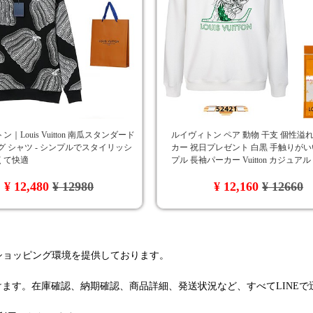
｜Louis Vuitton 南瓜スタンダード
ルイヴィトン ペア 動物 干支 個性溢れ
グ シャツ - シンプルでスタイリッシ
カー 祝日プレゼント 白黒 手触りがい
くて快適
プル 長袖パーカー Vuitton カジュアル
れ筋 超スタイリッシュ パーカー
¥ 12,480
¥ 12980
¥ 12,160
¥ 12660
るショッピング環境を提供しております。
けます。在庫確認、納期確認、商品詳細、発送状況など、すべてLINE