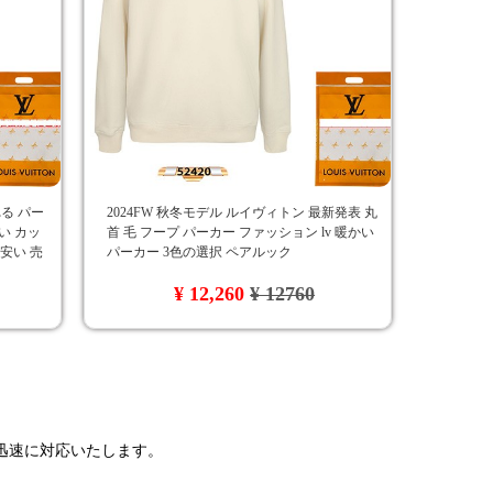
る パー
2024FW 秋冬モデル ルイヴィトン 最新発表 丸
い カッ
首 毛 フープ パーカー ファッション lv 暖かい
 安い 売
パーカー 3色の選択 ペアルック
¥ 12,260
¥ 12760
で迅速に対応いたします。