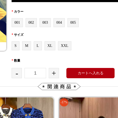
*
カラー
001
002
003
004
005
*
サイズ
S
M
L
XL
XXL
*
数量
-
+
カートへ入れる
-17%