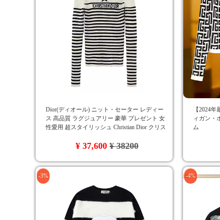
Dior(ディオール) ニット・セーター レディー
【2024
ス 高品質 ラグジュアリー 豪華 プレゼント 女
ィガン・
性愛用 超スタイリッシュ Christian Dior クリス
ム
チャンディオール 長袖ニット
¥ 37,600
¥ 38200
-3%
-4%