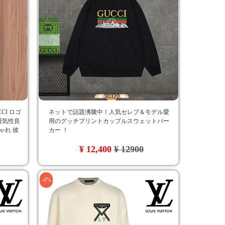
CI ロゴ
ネットで話題沸騰中！人気セレブ＆モデル愛
通気性良
用のグッチプリントカップルスウェットパー
ゃれ 彼
カー ！
¥ 12,400
¥ 12900
-4%