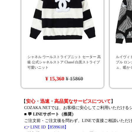
シャネル ウールストライプニット セーター 高
ルイヴィトン
級 公式シャネルストア Chanel 白黒ストライプ
プル ロン
可愛いニット
ュ、暖か
¥ 15,360
¥ 15860
【
安心・迅速・高品質なサービスについて
】
COZAKA.NETでは、お客様に安心してご利用いただけ
■ 💬 LINEサポート（推奨）
ご注文前・ご注文後を問わず、LINEで直接ご相談いただ
👉 LINE ID【8599618】