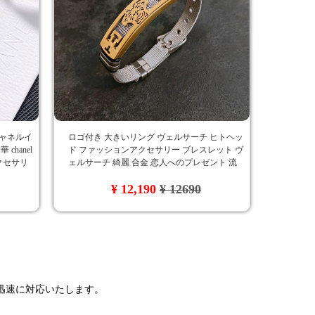
シャネルイ
ロゴ付き 大きいリング ヴェルサーチ ヒトヘッ
chanel
ド ファッションアクセサリー ブレスレット ヴ
クセサリ
ェルサーチ 綺麗 合金 恋人へのプレゼント 流
恋人への
行り オシャレ ブランド ラグジュアリー
¥ 12,190
¥ 12690
アリー
で迅速に対応いたします。