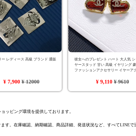
ー レディース 高級 ブランド 通販
彼女へのプレゼント ハート 大人気 
ヤースタッド 甘い 高級 イヤリング 豪華 
ファッションアクセサリー イヤーア
ー 超スタイリッシュ 高品質 装身具 
¥ 7,900
¥ 12000
¥ 9,110
¥ 9610
プレゼント 女性愛用 綺麗 ラグジュ
るショッピング環境を提供しております。
けます。在庫確認、納期確認、商品詳細、発送状況など、すべてLINE