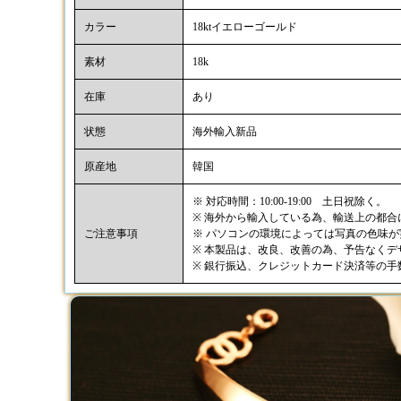
カラー
18ktイエローゴールド
素材
18k
在庫
あり
状態
海外輸入新品
原産地
韓国
※ 対応時間：10:00-19:00 土日祝除く。
※ 海外から輸入している為、輸送上の都
ご注意事項
※ パソコンの環境によっては写真の色味
※ 本製品は、改良、改善の為、予告なく
※ 銀行振込、クレジットカード決済等の