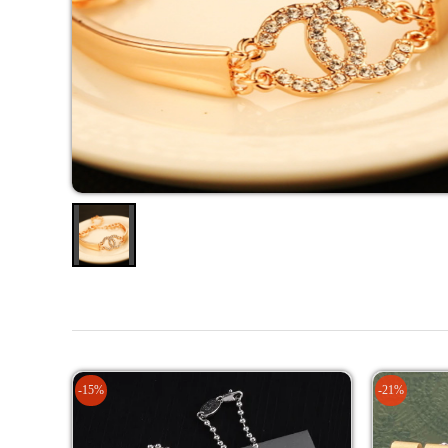
-15%
-21%