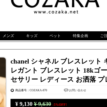
メンズ
キッズ
ペット
特集企画
ご
chanel シャネル ブレスレット 
レガント ブレスレット 18kゴ
セサリー レディース お洒落 プ
商品番号：COZAKA-870
お問い合わせ
¥
9,130
¥ 9,630
-5%OFF!