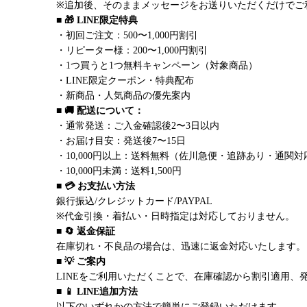
※追加後、そのままメッセージをお送りいただくだけでご
■ 🎁 LINE限定特典
・初回ご注文：500〜1,000円割引
・リピーター様：200〜1,000円割引
・1つ買うと1つ無料キャンペーン（対象商品）
・LINE限定クーポン・特典配布
・新商品・人気商品の優先案内
■ 🚚 配送について：
・通常発送：ご入金確認後2〜3日以内
・お届け目安：発送後7〜15日
・10,000円以上：送料無料（佐川急便・追跡あり・通関対
・10,000円未満：送料1,500円
■ 💳 お支払い方法
銀行振込/クレジットカード/PAYPAL
※代金引換・着払い・日時指定は対応しておりません。
■ 🔄 返金保証
在庫切れ・不良品の場合は、迅速に返金対応いたします。
■ 💡 ご案内
LINEをご利用いただくことで、在庫確認から割引適用、
■ 📱 LINE追加方法
以下のいずれかの方法で簡単にご登録いただけます。