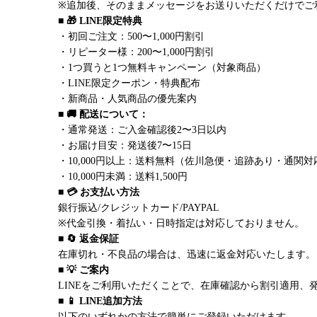
※追加後、そのままメッセージをお送りいただくだけでご
■ 🎁 LINE限定特典
・初回ご注文：500〜1,000円割引
・リピーター様：200〜1,000円割引
・1つ買うと1つ無料キャンペーン（対象商品）
・LINE限定クーポン・特典配布
・新商品・人気商品の優先案内
■ 🚚 配送について：
・通常発送：ご入金確認後2〜3日以内
・お届け目安：発送後7〜15日
・10,000円以上：送料無料（佐川急便・追跡あり・通関対
・10,000円未満：送料1,500円
■ 💳 お支払い方法
銀行振込/クレジットカード/PAYPAL
※代金引換・着払い・日時指定は対応しておりません。
■ 🔄 返金保証
在庫切れ・不良品の場合は、迅速に返金対応いたします。
■ 💡 ご案内
LINEをご利用いただくことで、在庫確認から割引適用、
■ 📱 LINE追加方法
以下のいずれかの方法で簡単にご登録いただけます。