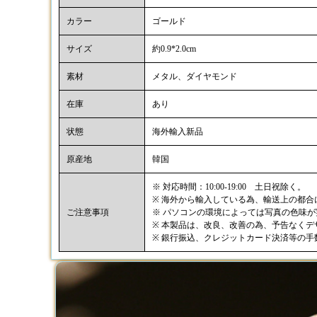
カラー
ゴールド
サイズ
約0.9*2.0cm
素材
メタル、ダイヤモンド
在庫
あり
状態
海外輸入新品
原産地
韓国
※ 対応時間：10:00-19:00 土日祝除く。
※ 海外から輸入している為、輸送上の都
ご注意事項
※ パソコンの環境によっては写真の色味
※ 本製品は、改良、改善の為、予告なく
※ 銀行振込、クレジットカード決済等の