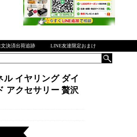
注文決済出荷追跡
LINE友達限定おまけ
ャネル イヤリング ダイ
ド アクセサリー 贅沢