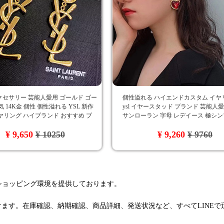
セサリー 芸能人愛用 ゴールド ゴー
個性溢れる ハイエンドカスタム イヤ
 14K金 個性 個性溢れる YSL 新作
ysl イヤースタッド ブランド 芸能人
イヤリング ハイブランド おすすめ ブ
サンローラン 字母 レデイース 極シン
 カジュアル
ァッションアクセサリー おすすめ
¥ 9,650
¥ 10250
¥ 9,260
¥ 9760
るショッピング環境を提供しております。
けます。在庫確認、納期確認、商品詳細、発送状況など、すべてLINE