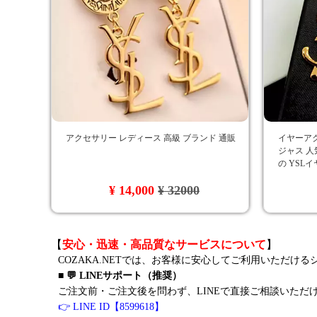
アクセサリー レディース 高級 ブランド 通販
イヤーアク
ジャス 人気
の YSL
ランド風
¥ 14,000
¥ 32000
【
安心・迅速・高品質なサービスについて
】
COZAKA.NETでは、お客様に安心してご利用いただけ
■ 💬 LINEサポート（推奨）
ご注文前・ご注文後を問わず、LINEで直接ご相談いただ
👉 LINE ID【8599618】