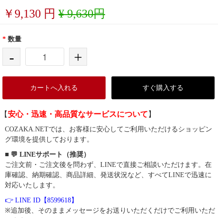
￥
9,130
円
¥ 9,630円
*
数量
-
+
カートへ入れる
すぐ購入する
【
安心・迅速・高品質なサービスについて
】
COZAKA.NETでは、お客様に安心してご利用いただけるショッピン
グ環境を提供しております。
■ 💬 LINEサポート（推奨）
ご注文前・ご注文後を問わず、LINEで直接ご相談いただけます。在
庫確認、納期確認、商品詳細、発送状況など、すべてLINEで迅速に
対応いたします。
👉 LINE ID【8599618】
※追加後、そのままメッセージをお送りいただくだけでご利用いただ