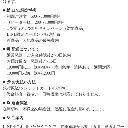
けます。
■ 🎁 LINE限定特典
・初回ご注文：500〜1,000円割引
・リピーター様：200〜1,000円割引
・1つ買うと1つ無料キャンペーン（対象商品）
・LINE限定クーポン・特典配布
・新商品・人気商品の優先案内
■ 🚚 配送について：
・通常発送：ご入金確認後2〜3日以内
・お届け目安：発送後7〜15日
・10,000円以上：送料無料（佐川急便・追跡あり・通関対応）
・10,000円未満：送料1,500円
■ 💳 お支払い方法
銀行振込/クレジットカード/PAYPAL
※代金引換・着払い・日時指定は対応しておりません。
■ 🔄 返金保証
在庫切れ・不良品の場合は、迅速に返金対応いたします。
■ 💡 ご案内
LINEをご利用いただくことで、在庫確認から割引適用、発送まで一