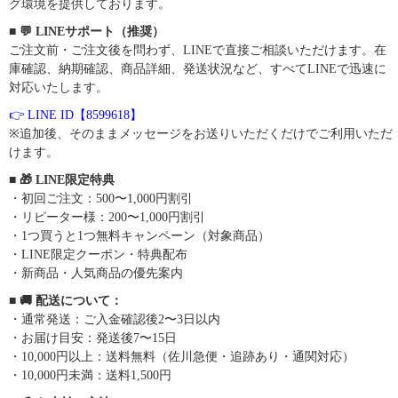
グ環境を提供しております。
■ 💬 LINEサポート（推奨）
ご注文前・ご注文後を問わず、LINEで直接ご相談いただけます。在
庫確認、納期確認、商品詳細、発送状況など、すべてLINEで迅速に
対応いたします。
👉 LINE ID【8599618】
※追加後、そのままメッセージをお送りいただくだけでご利用いただ
けます。
■ 🎁 LINE限定特典
・初回ご注文：500〜1,000円割引
・リピーター様：200〜1,000円割引
・1つ買うと1つ無料キャンペーン（対象商品）
・LINE限定クーポン・特典配布
・新商品・人気商品の優先案内
■ 🚚 配送について：
・通常発送：ご入金確認後2〜3日以内
・お届け目安：発送後7〜15日
・10,000円以上：送料無料（佐川急便・追跡あり・通関対応）
・10,000円未満：送料1,500円