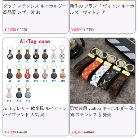
グッチ ステンレス キーホルダー
新作の ブランド ヴィトン キーホ
高品質 レザー製 お
ルダーヴィトン ア
¥ 5,030
¥ 5530
¥ 6,890
¥ 7390
AirTag レザー 欧米風 ルイビトン
男女兼用 vuitton キーホルダー 偽
ハイブランド 人気 綺
物 ステンレス 新発売
¥ 4,320
¥ 4820
¥ 4,340
¥ 4840