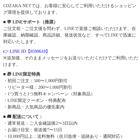
COZAKA.NETでは、お客様に安心してご利用いただけるショッピン
グ環境を提供しております。
■ 💬 LINEサポート（推奨）
ご注文前・ご注文後を問わず、LINEで直接ご相談いただけます。在
庫確認、納期確認、商品詳細、発送状況など、すべてLINEで迅速に
対応いたします。
👉 LINE ID【8599618】
※追加後、そのままメッセージをお送りいただくだけでご利用いただ
けます。
■ 🎁 LINE限定特典
・初回ご注文：500〜1,000円割引
・リピーター様：200〜1,000円割引
・1つ買うと1つ無料キャンペーン（対象商品）
・LINE限定クーポン・特典配布
・新商品・人気商品の優先案内
■ 🚚 配送について：
・通常発送：ご入金確認後2〜3日以内
・お届け目安：発送後7〜15日
・10,000円以上：送料無料（佐川急便・追跡あり・通関対応）