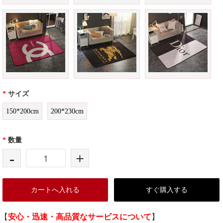
*
サイズ
150*200cm
200*230cm
*
数量
-
+
カートへ入れる
すぐ購入する
【
安心・迅速・高品質なサービスについて
】