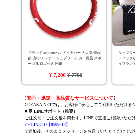
ブランド supremeハンドルカバー 大人気 売れ
シュプリーム
筋 流行り レザー シュプリーム カー用品 スポ
トバック収
ーツ風 ロゴ付き 円形
イブランド
¥ 7,200
¥ 7700
【
安心・迅速・高品質なサービスについて
】
COZAKA.NETでは、お客様に安心してご利用いただけ
■ 💬 LINEサポート（推奨）
ご注文前・ご注文後を問わず、LINEで直接ご相談いただ
👉 LINE ID【8599618】
※追加後、そのままメッセージをお送りいただくだけでご