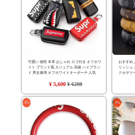
可愛い 個性 本革 おしゃれ ロゴ付き オフホワ
おすすめ 人
イト ブランド風 カジュアル 高級 ハイブラン
リッシュ 
ド 男女兼用 オフホワイトキーポーチ 人気
クセサリー
品質 LV
¥ 5,600
¥ 6200
-6%
-9%