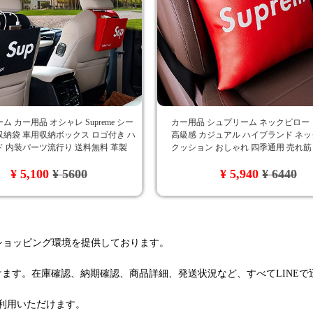
 カー用品 オシャレ Supreme シー
カー用品 シュプリーム ネックピロー
納袋 車用収納ボックス ロゴ付き ハ
高級感 カジュアル ハイブランド ネ
 内装パーツ流行り 送料無料 革製
クッション おしゃれ 四季通用 売れ筋
抱き枕 シュプリーム
¥ 5,100
¥ 5600
¥ 5,940
¥ 6440
るショッピング環境を提供しております。
けます。在庫確認、納期確認、商品詳細、発送状況など、すべてLINE
利用いただけます。