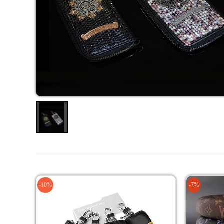
-10%
-7%