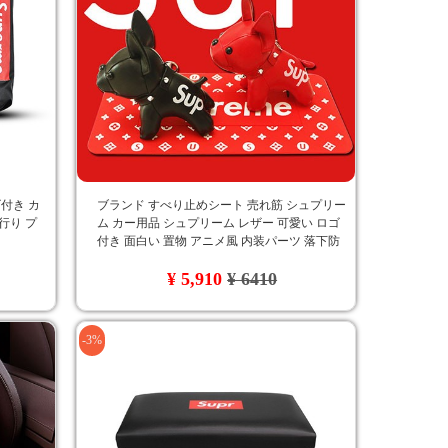
ゴ付き カ
ブランド すべり止めシート 売れ筋 シュプリー
行り プ
ム カー用品 シュプリーム レザー 可愛い ロゴ
付き 面白い 置物 アニメ風 内装パーツ 落下防
止
¥ 5,910
¥ 6410
-3%