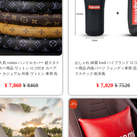
気 vuitton ハンドルカバー 超スタイ
おしゃれ 綺麗 fendi ハイブランド ロ
カー用品 ヴィトン ロゴ付き カーア
ー用品 内装パーツ フェンディ車用 流
 カジュアル 外装 ヴィトン 車用 高
ラスチック 欧米風
 自分へのプレゼント 3色
¥ 7,860
¥ 8460
¥ 7,020
¥ 7520
-8%