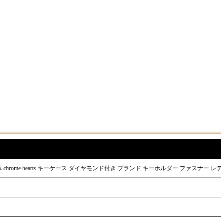
rome hearts キーケース ダイヤモンド付き ブランド キーホルダー ファスナー レディー