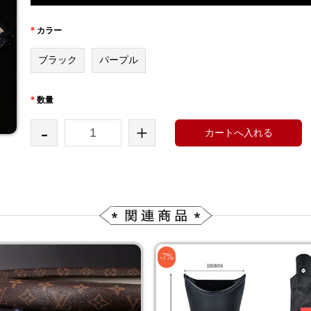
*
カラー
ブラック
パープル
*
数量
-
+
カートへ入れる
-7%