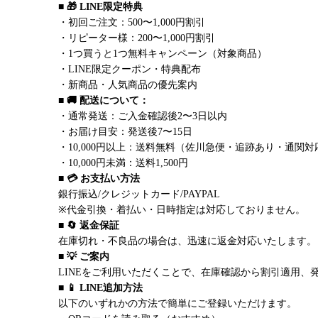
■ 🎁 LINE限定特典
・初回ご注文：500〜1,000円割引
・リピーター様：200〜1,000円割引
・1つ買うと1つ無料キャンペーン（対象商品）
・LINE限定クーポン・特典配布
・新商品・人気商品の優先案内
■ 🚚 配送について：
・通常発送：ご入金確認後2〜3日以内
・お届け目安：発送後7〜15日
・10,000円以上：送料無料（佐川急便・追跡あり・通関対
・10,000円未満：送料1,500円
■ 💳 お支払い方法
銀行振込/クレジットカード/PAYPAL
※代金引換・着払い・日時指定は対応しておりません。
■ 🔄 返金保証
在庫切れ・不良品の場合は、迅速に返金対応いたします。
■ 💡 ご案内
LINEをご利用いただくことで、在庫確認から割引適用、
■ 📱 LINE追加方法
以下のいずれかの方法で簡単にご登録いただけます。