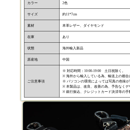
カラー
2色
サイズ
約11*7cm
素材
本革レザー、ダイヤモンド
在庫
あり
状態
海外輸入新品
原産地
中国
※ 対応時間：10:00-19:00 土日祝除く。
※ 海外から輸入している為、輸送上の都
ご注意事項
※ パソコンの環境によっては写真の色味
※ 本製品は、改良、改善の為、予告なく
※ 銀行振込、クレジットカード決済等の