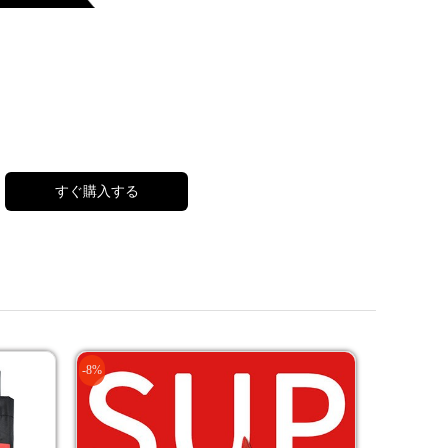
すぐ購入する
-8%