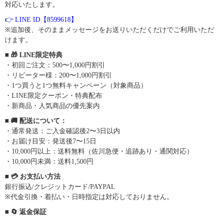
対応いたします。
👉 LINE ID【8599618】
※追加後、そのままメッセージをお送りいただくだけでご利用いただ
けます。
■ 🎁 LINE限定特典
・初回ご注文：500〜1,000円割引
・リピーター様：200〜1,000円割引
・1つ買うと1つ無料キャンペーン（対象商品）
・LINE限定クーポン・特典配布
・新商品・人気商品の優先案内
■ 🚚 配送について：
・通常発送：ご入金確認後2〜3日以内
・お届け目安：発送後7〜15日
・10,000円以上：送料無料（佐川急便・追跡あり・通関対応）
・10,000円未満：送料1,500円
■ 💳 お支払い方法
銀行振込/クレジットカード/PAYPAL
※代金引換・着払い・日時指定は対応しておりません。
■ 🔄 返金保証