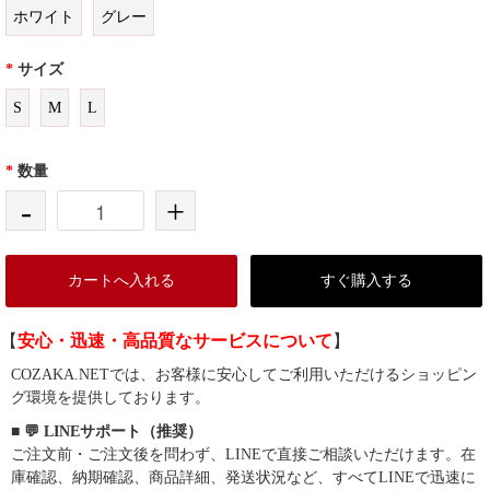
ホワイト
グレー
*
サイズ
S
M
L
*
数量
-
+
カートへ入れる
すぐ購入する
【
安心・迅速・高品質なサービスについて
】
COZAKA.NETでは、お客様に安心してご利用いただけるショッピン
グ環境を提供しております。
■ 💬 LINEサポート（推奨）
ご注文前・ご注文後を問わず、LINEで直接ご相談いただけます。在
庫確認、納期確認、商品詳細、発送状況など、すべてLINEで迅速に