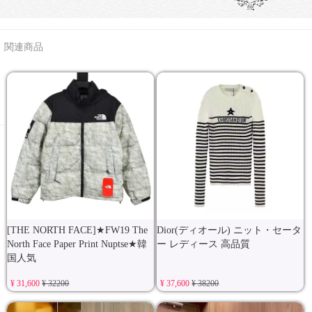
関連商品
[THE NORTH FACE]★FW19 The
Dior(ディオール) ニット・セータ
North Face Paper Print Nuptse★韓
ー レディース 高品質
国人気
¥ 31,600
¥ 32200
¥ 37,600
¥ 38200