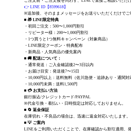
ご注文前・ご注文後を問わず、LINEで直接ご相談いただ
👉 LINE ID【8599618】
※追加後、そのままメッセージをお送りいただくだけでご
■ 🎁 LINE限定特典
・初回ご注文：500〜1,000円割引
・リピーター様：200〜1,000円割引
・1つ買うと1つ無料キャンペーン（対象商品）
・LINE限定クーポン・特典配布
・新商品・人気商品の優先案内
■ 🚚 配送について：
・通常発送：ご入金確認後2〜3日以内
・お届け目安：発送後7〜15日
・10,000円以上：送料無料（佐川急便・追跡あり・通関対
・10,000円未満：送料1,500円
■ 💳 お支払い方法
銀行振込/クレジットカード/PAYPAL
※代金引換・着払い・日時指定は対応しておりません。
■ 🔄 返金保証
在庫切れ・不良品の場合は、迅速に返金対応いたします。
■ 💡 ご案内
LINEをご利用いただくことで、在庫確認から割引適用、