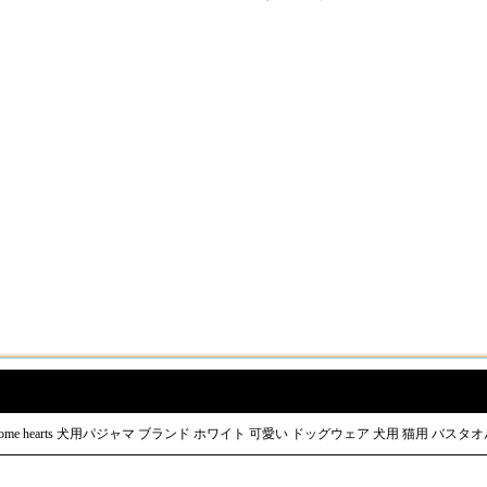
ome hearts 犬用パジャマ ブランド ホワイト 可愛い ドッグウェア 犬用 猫用 バスタ