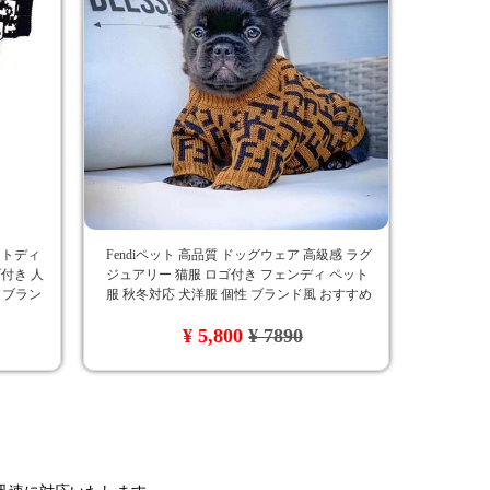
ットディ
Fendiペット 高品質 ドッグウェア 高級感 ラグ
付き 人
ジュアリー 猫服 ロゴ付き フェンディ ペット
ア ブラン
服 秋冬対応 犬洋服 個性 ブランド風 おすすめ
オシャレ かわいい ペット用服 セーター
¥ 5,800
¥ 7890