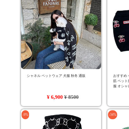
シャネル ペットウェア 犬服 秋冬 通販
おすすめ 
筋 ペット
服 オシャ
ジャス ド
¥ 6,900
¥ 8500
-9%
-34%