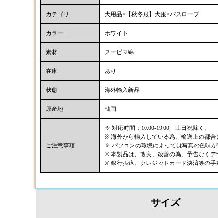
カテゴリ
犬用品>【秋冬服】犬服>バスローブ
カラー
ホワイト
素材
スーピマ綿
在庫
あり
状態
海外輸入新品
原産地
韓国
※ 対応時間：10:00-19:00 土日祝除く。
※ 海外から輸入している為、輸送上の都
ご注意事項
※ パソコンの環境によっては写真の色味
※ 本製品は、改良、改善の為、予告なく
※ 銀行振込、クレジットカード決済等の
サイズ