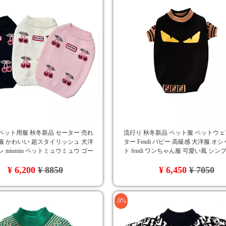
ペット用服 秋冬新品 セーター 売れ
流行り 秋冬新品 ペット服 ペットウェ
服 かわいい 超スタイリッシュ 犬洋
ター Fendi パピー 高級感 犬洋服 オ
レ miumiu ペットミュウミュウ ゴー
ト fendi ワンちゃん服 可愛い風 シン
ッグウェア 高品質 カジュアル
性
¥ 6,200
¥ 8850
¥ 6,450
¥ 7050
-9%