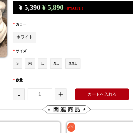
¥
5,390
¥ 5,890
-8%OFF!
*
カラー
ホワイト
*
サイズ
S
M
L
XL
XXL
*
数量
-
+
カートへ入れる
-9%