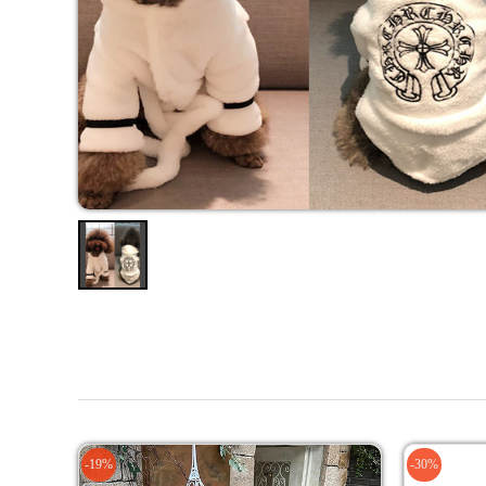
-19%
-30%