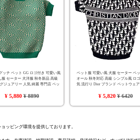
グッチ ペット GG ロゴ付き 可愛い風
ペット服 可愛い風 犬服 セーター ペ
服 セーター 犬洋服 秋冬新品 高級
オール 秋冬対応 高級 シンプル風 ロゴ
ラグジュアリー 人気 綺麗 専門店 ペッ
気 流行り Dior ブランド ペットウェ
トウェア
ド風 ワンちゃん服 オシャレ
¥ 5,880
¥ 8890
¥ 5,820
¥ 6420
るショッピング環境を提供しております。