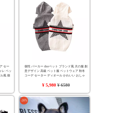
ア セー
個性 パーカー diorペット ブランド風 犬の服 創
シャレ ペッ
意デザイン 高級 ペット服 ペットウェア 秋冬
プル風 個
コーデ セーター ディオール かわいい おしゃ
れ 高品質 ドッグウェア 人気
¥ 5,980
¥ 6580
-26%