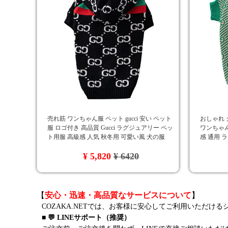
売れ筋 ワンちゃん服 ペット gucci 安い ペット
おしゃれ 
服 ロゴ付き 高品質 Gucci ラグジュアリー ペッ
ワンちゃん
ト用服 高級感 人気 秋冬用 可愛い風 犬の服
感 通用 
ト服 ペッ
¥ 5,820
¥ 6420
【
安心・迅速・高品質なサービスについて
】
COZAKA.NETでは、お客様に安心してご利用いただけ
■ 💬 LINEサポート（推奨）